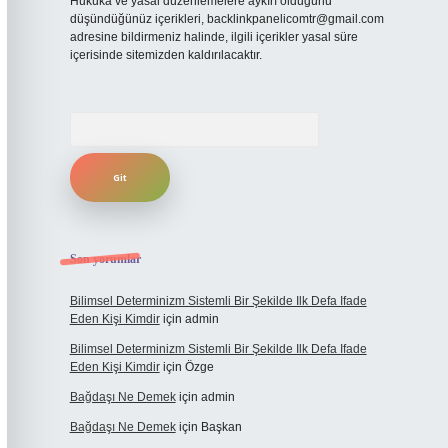
Hukuka ve yasal düzenlemelere aykırı olduğunu
düşündüğünüz içerikleri,
backlinkpanelicomtr@gmail.com
adresine bildirmeniz halinde, ilgili içerikler yasal süre
içerisinde sitemizden kaldırılacaktır.
Arama
Son yorumlar
Bilimsel Determinizm Sistemli Bir Şekilde Ilk Defa Ifade
Eden Kişi Kimdir
için
admin
Bilimsel Determinizm Sistemli Bir Şekilde Ilk Defa Ifade
Eden Kişi Kimdir
için
Özge
Bağdaşı Ne Demek
için
admin
Bağdaşı Ne Demek
için
Başkan