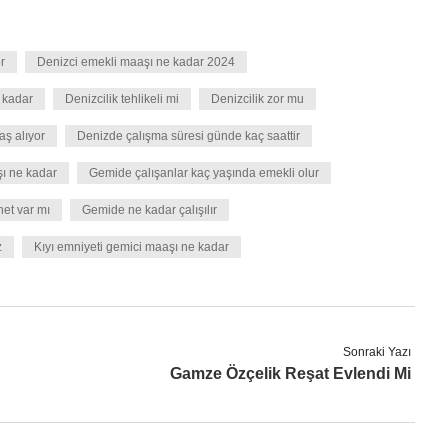
r
Denizci emekli maaşı ne kadar 2024
 kadar
Denizcilik tehlikeli mi
Denizcilik zor mu
aş alıyor
Denizde çalışma süresi günde kaç saattir
ı ne kadar
Gemide çalışanlar kaç yaşında emekli olur
et var mı
Gemide ne kadar çalışılır
z
Kıyı emniyeti gemici maaşı ne kadar
Sonraki Yazı
Gamze Özçelik Reşat Evlendi Mi