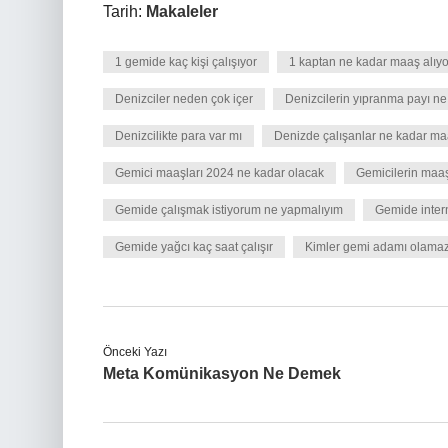
Tarih:
Makaleler
1 gemide kaç kişi çalışıyor
1 kaptan ne kadar maaş alıyo
Denizciler neden çok içer
Denizcilerin yıpranma payı ne
Denizcilikte para var mı
Denizde çalışanlar ne kadar ma
Gemici maaşları 2024 ne kadar olacak
Gemicilerin maaş
Gemide çalışmak istiyorum ne yapmalıyım
Gemide intern
Gemide yağcı kaç saat çalışır
Kimler gemi adamı olama
Önceki Yazı
Meta Komünikasyon Ne Demek