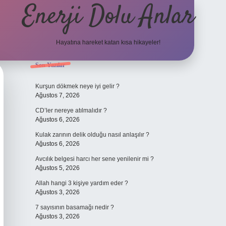
Enerji Dolu Anlar
Hayatına hareket katan kısa hikayeler!
Sidebar
Son Yazılar
ilbet bahis sites
Kurşun dökmek neye iyi gelir ?
Ağustos 7, 2026
CD’ler nereye atılmalıdır ?
Ağustos 6, 2026
Kulak zarının delik olduğu nasıl anlaşılır ?
Ağustos 6, 2026
Avcılık belgesi harcı her sene yenilenir mi ?
Ağustos 5, 2026
Allah hangi 3 kişiye yardım eder ?
Ağustos 3, 2026
7 sayısının basamağı nedir ?
Ağustos 3, 2026