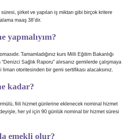
üresi, şirket ve yapılan iş miktarı gibi birçok kritere
talama maaş 38’dir.
ne yapmalıyım?
lomasıdır. Tamamladığınız kurs Milli Eğitim Bakanlığı
an “Denizci Sağlık Raporu” alırsanız gemilerde çalışmaya
 liman otoritesinden bir gemi sertifikası alacaksınız.
ne kadar?
ormülü, fiili hizmet günlerine eklenecek nominal hizmet
 deyişle, her yıl için 90 günlük nominal bir hizmet süresi
da emekli olur?