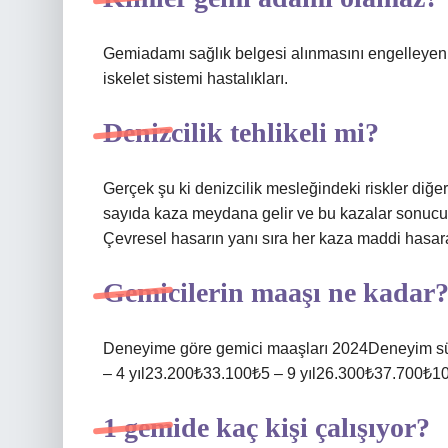
Gemiadamı sağlık belgesi alınmasını engelleyen h
iskelet sistemi hastalıkları.
Denizcilik tehlikeli mi?
Gerçek şu ki denizcilik mesleğindeki riskler diğ
sayıda kaza meydana gelir ve bu kazalar sonucu
Çevresel hasarın yanı sıra her kaza maddi hasar
Gemicilerin maaşı ne kadar
Deneyime göre gemici maaşları 2024Deneyim s
– 4 yıl23.200₺33.100₺5 – 9 yıl26.300₺37.700₺10
1 gemide kaç kişi çalışıyor?