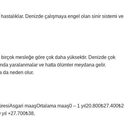
astalıklar. Denizde çalışmaya engel olan sinir sistemi ve
er birçok mesleğe göre çok daha yüksektir. Denizde çok
nda yaralanmalar ve hatta ölümler meydana gelir.
a da neden olur.
?
üresiAsgari maaşOrtalama maaş0 – 1 yıl20.800₺27.400₺2
 yıl +27.700₺38.