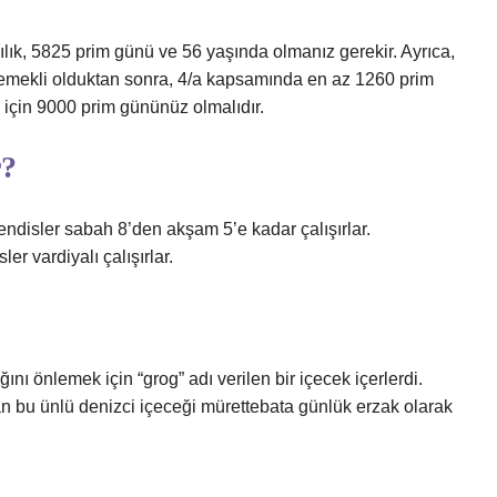
lılık, 5825 prim günü ve 56 yaşında olmanız gerekir. Ayrıca,
a emekli olduktan sonra, 4/a kapsamında en az 1260 prim
 için 9000 prim gününüz olmalıdır.
r?
hendisler sabah 8’den akşam 5’e kadar çalışırlar.
 vardiyalı çalışırlar.
nı önlemek için “grog” adı verilen bir içecek içerlerdi.
n bu ünlü denizci içeceği mürettebata günlük erzak olarak