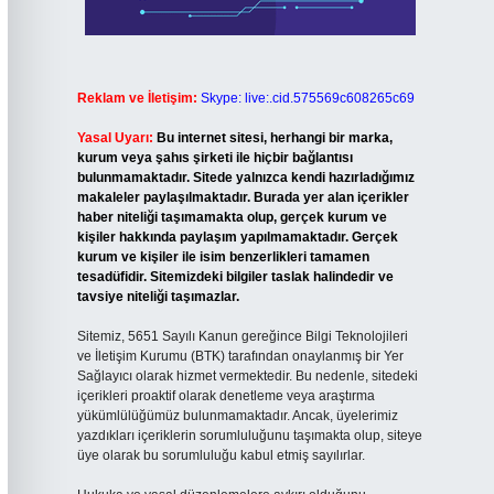
Reklam ve İletişim:
Skype: live:.cid.575569c608265c69
Yasal Uyarı:
Bu internet sitesi, herhangi bir marka,
kurum veya şahıs şirketi ile hiçbir bağlantısı
bulunmamaktadır. Sitede yalnızca kendi hazırladığımız
makaleler paylaşılmaktadır. Burada yer alan içerikler
haber niteliği taşımamakta olup, gerçek kurum ve
kişiler hakkında paylaşım yapılmamaktadır. Gerçek
kurum ve kişiler ile isim benzerlikleri tamamen
tesadüfidir. Sitemizdeki bilgiler taslak halindedir ve
tavsiye niteliği taşımazlar.
Sitemiz, 5651 Sayılı Kanun gereğince Bilgi Teknolojileri
ve İletişim Kurumu (BTK) tarafından onaylanmış bir Yer
Sağlayıcı olarak hizmet vermektedir. Bu nedenle, sitedeki
içerikleri proaktif olarak denetleme veya araştırma
yükümlülüğümüz bulunmamaktadır. Ancak, üyelerimiz
yazdıkları içeriklerin sorumluluğunu taşımakta olup, siteye
üye olarak bu sorumluluğu kabul etmiş sayılırlar.