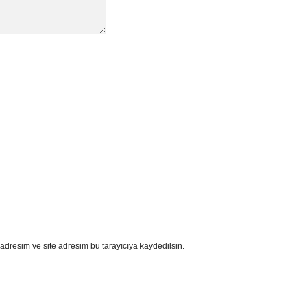
adresim ve site adresim bu tarayıcıya kaydedilsin.