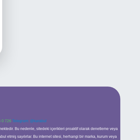
 0 726
Telegram: @karabul
ektedir. Bu nedenle, sitedeki içerikleri proaktif olarak denetleme veya
 etmiş sayılırlar. Bu internet sitesi, herhangi bir marka, kurum veya