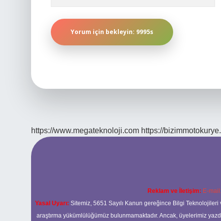
https://www.megateknoloji.com
https://bizimmotokurye
Reklam ve İletişim:
E-mail
Yasal Uyarı:
Sitemiz, 5651 Sayılı Kanun gereğince Bilgi Teknolojileri 
araştırma yükümlülüğümüz bulunmamaktadır. Ancak, üyelerimiz yazdıkla