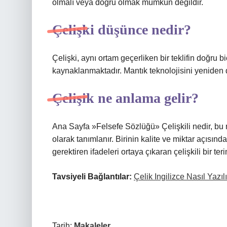
olmalı veya doğru olmak mümkün değildir.
Çelişki düşünce nedir?
Çelişki, aynı ortam geçerliken bir teklifin doğru 
kaynaklanmaktadır. Mantık teknolojisini yeniden d
Çelişik ne anlama gelir?
Ana Sayfa »Felsefe Sözlüğü» Çelişkili nedir, bu ne
olarak tanımlanır. Birinin kalite ve miktar açısı
gerektiren ifadeleri ortaya çıkaran çelişkili bir ter
Tavsiyeli Bağlantılar:
Çelik Ingilizce Nasıl Yazılı
Tarih:
Makaleler