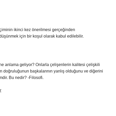
biçiminin ikinci kez önerilmesi gerçeğinden
üşünmek için bir koşul olarak kabul edilebilir.
 anlama geliyor? Onlarla çelişenlerin kalitesi çelişkili
ndan doğruluğunun başkalarının yanlış olduğunu ve diğerini
imdir. Bu nedir? -Filosofi.
r