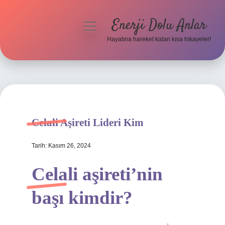
Enerji Dolu Anlar
menüyü
aç
Hayatına hareket katan kısa hikayeler!
Anasayfa
Gizlilik Politikası
Yasal Uyarı
Celali Aşireti Lideri Kim
Hakkımızda
Tarih: Kasım 26, 2024
Celali aşireti’nin
başı kimdir?