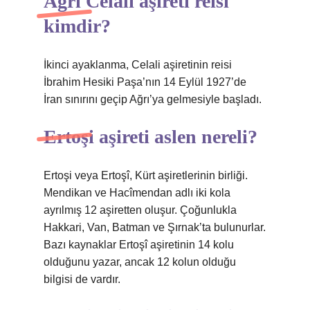
Ağrı Celali aşireti reisi
kimdir?
İkinci ayaklanma, Celali aşiretinin reisi
İbrahim Hesiki Paşa’nın 14 Eylül 1927’de
İran sınırını geçip Ağrı’ya gelmesiyle başladı.
Ertoşi aşireti aslen nereli?
Ertoşi veya Ertoşî, Kürt aşiretlerinin birliği.
Mendikan ve Hacîmendan adlı iki kola
ayrılmış 12 aşiretten oluşur. Çoğunlukla
Hakkari, Van, Batman ve Şırnak’ta bulunurlar.
Bazı kaynaklar Ertoşî aşiretinin 14 kolu
olduğunu yazar, ancak 12 kolun olduğu
bilgisi de vardır.