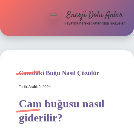
Enerji Dolu Anlar
menüyü
aç
Hayatına hareket katan kısa hikayeler!
Anasayfa
Gizlilik Politikası
Yasal Uyarı
Camdaki Buğu Nasıl Çözülür
Hakkımızda
Tarih: Aralık 9, 2024
Cam buğusu nasıl
giderilir?