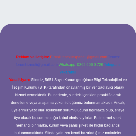
lbet bahis sitesi
Reklam ve İletişim:
E-mail:
backlinkpaneli@gmail.com
Teams:
forumhizmeti@gmail.com
Whatsapp: 0262 606 0 726
Telegram:
@karabul
Yasal Uyarı:
Sitemiz, 5651 Sayılı Kanun gereğince Bilgi Teknolojileri ve
İletişim Kurumu (BTK) tarafından onaylanmış bir Yer Sağlayıcı olarak
hizmet vermektedir. Bu nedenle, sitedeki içerikleri proaktif olarak
denetleme veya araştırma yükümlülüğümüz bulunmamaktadır. Ancak,
üyelerimiz yazdıkları içeriklerin sorumluluğunu taşımakta olup, siteye
üye olarak bu sorumluluğu kabul etmiş sayılırlar. Bu internet sitesi,
herhangi bir marka, kurum veya şahıs şirketi ile hiçbir bağlantısı
bulunmamaktadır. Sitede yalnızca kendi hazırladığımız makaleler