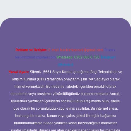
et bahis sitesi
Reklam ve İletişim:
E-mail:
backlinkpaneli@gmail.com
Teams:
forumhizmeti@gmail.com
Whatsapp: 0262 606 0 726
Telegram:
@karabul
Yasal Uyarı:
Sitemiz, 5651 Sayılı Kanun gereğince Bilgi Teknolojileri ve
İletişim Kurumu (BTK) tarafından onaylanmış bir Yer Sağlayıcı olarak
hizmet vermektedir. Bu nedenle, sitedeki içerikleri proaktif olarak
denetleme veya araştırma yükümlülüğümüz bulunmamaktadır. Ancak,
üyelerimiz yazdıkları içeriklerin sorumluluğunu taşımakta olup, siteye
üye olarak bu sorumluluğu kabul etmiş sayılırlar. Bu internet sitesi,
herhangi bir marka, kurum veya şahıs şirketi ile hiçbir bağlantısı
bulunmamaktadır. Sitede yalnızca kendi hazırladığımız makaleler
paylaşılmaktadır. Burada yer alan içerikler haber niteliği taşımamakta