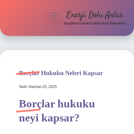
Enerji Dolu Anlar
menüyü
aç
Hayatına hareket katan kısa hikayeler!
Anasayfa
Gizlilik Politikası
Yasal Uyarı
Borçlar Hukuku Neleri Kapsar
Hakkımızda
Tarih: Haziran 25, 2025
Borçlar hukuku
neyi kapsar?