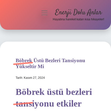
Enerji Dolu Anlar
menüyü
aç
Hayatına hareket katan kısa hikayeler!
Anasayfa
Gizlilik Politikası
Yasal Uyarı
Böbrek Üstü Bezleri Tansiyonu
Hakkımızda
Yükseltir Mi
Tarih: Kasım 27, 2024
Böbrek üstü bezleri
tansiyonu etkiler