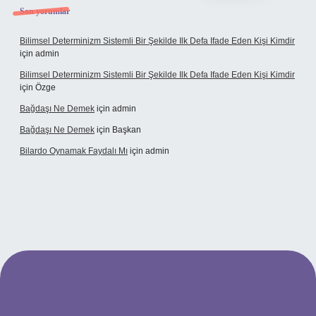
Son yorumlar
Bilimsel Determinizm Sistemli Bir Şekilde Ilk Defa Ifade Eden Kişi Kimdir
için
admin
Bilimsel Determinizm Sistemli Bir Şekilde Ilk Defa Ifade Eden Kişi Kimdir
için
Özge
Bağdaşı Ne Demek
için
admin
Bağdaşı Ne Demek
için
Başkan
Bilardo Oynamak Faydalı Mı
için
admin
ilbet bahis sitesi