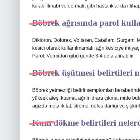
kulak iltihabı ve dermatit gibi hastalıklar da ilti
Böbrek ağrısında parol kulla
Dikloron, Dolorex, Voltaren, Cataflam, Surgam, Majez
kesici olarak kullanılmamalı, ağrı kesiciye ihtiy
Parol, Vermidon gibi) günde 3-4 defa alınabilir.
Böbrek üşütmesi belirtileri n
Böbrek yetmezliği belirli semptomları beraberinde
yüksek ateş, kusma, ağrılı idrara çıkma, mide bula
ağızda metalik tat, titreme, nefes darlığı ve şişkin
Kum dökme belirtileri neler