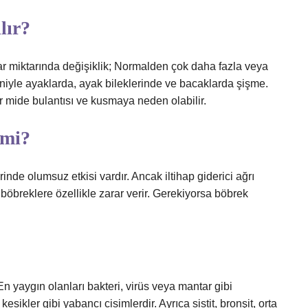
lır?
drar miktarında değişiklik; Normalden çok daha fazla veya
niyle ayaklarda, ayak bileklerinde ve bacaklarda şişme.
r mide bulantısı ve kusmaya neden olabilir.
 mi?
inde olumsuz etkisi vardır. Ancak iltihap giderici ağrı
r böbreklere özellikle zarar verir. Gerekiyorsa böbrek
En yaygın olanları bakteri, virüs veya mantar gibi
sikler gibi yabancı cisimlerdir. Ayrıca sistit, bronşit, orta