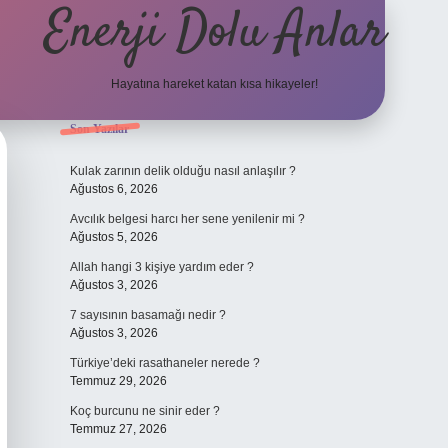
Enerji Dolu Anlar
Hayatına hareket katan kısa hikayeler!
Sidebar
Son Yazılar
ilbet bahis sitesi
Kulak zarının delik olduğu nasıl anlaşılır ?
Ağustos 6, 2026
Avcılık belgesi harcı her sene yenilenir mi ?
Ağustos 5, 2026
Allah hangi 3 kişiye yardım eder ?
Ağustos 3, 2026
7 sayısının basamağı nedir ?
Ağustos 3, 2026
Türkiye’deki rasathaneler nerede ?
Temmuz 29, 2026
Koç burcunu ne sinir eder ?
Temmuz 27, 2026