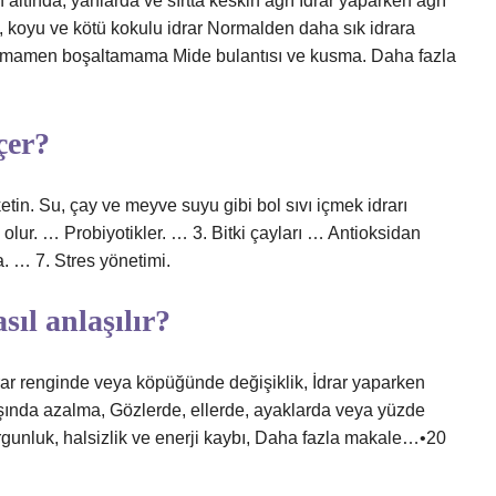
altında, yanlarda ve sırtta keskin ağrı İdrar yaparken ağrı
, koyu ve kötü kokulu idrar Normalden daha sık idrara
ı tamamen boşaltamama Mide bulantısı ve kusma. Daha fazla
çer?
etin. Su, çay ve meyve suyu gibi bol sıvı içmek idrarı
olur. … Probiyotikler. … 3. Bitki çayları … Antioksidan
. … 7. Stres yönetimi.
ıl anlaşılır?
İdrar renginde veya köpüğünde değişiklik, İdrar yaparken
ışında azalma, Gözlerde, ellerde, ayaklarda veya yüzde
orgunluk, halsizlik ve enerji kaybı, Daha fazla makale…•20