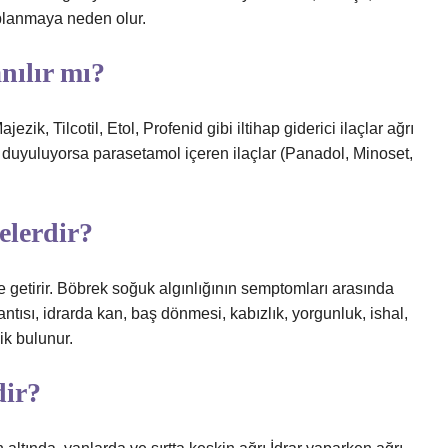
haplanmaya neden olur.
nılır mı?
ik, Tilcotil, Etol, Profenid gibi iltihap giderici ilaçlar ağrı
aç duyuluyorsa parasetamol içeren ilaçlar (Panadol, Minoset,
elerdir?
 getirir. Böbrek soğuk algınlığının semptomları arasında
ntısı, idrarda kan, baş dönmesi, kabızlık, yorgunluk, ishal,
lik bulunur.
dir?