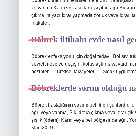
Böbrek kumunun belirtileri nelerdir? Kaburgaların 
ve yanma Karın ve kasıklara yayılan ağrı Bulanık
çıkma ihtiyacı İdrar yapmada zorluk veya idrar
makale…
Böbrek iltihabı evde nasıl ge
Böbrek enfeksiyonu için doğal tedavi: Bol sıvı tük
seyreltmeye ve geçişini kolaylaştırmaya yardımcı 
besinler. … Bitkisel takviyeler. … Sıcak uygulama
Böbreklerde sorun olduğu nas
Böbrek hastalığının yaygın belirtileri şunlardır: 
ağrı veya yanma, Sık idrara çıkma veya idrar çık
şişlik (ödem), Karın veya bel bölgesinde ağrı, Y
Mart 2019