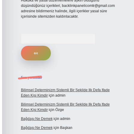
Hukuka ve yasal düzenlemelere aykırı olduğunu
düşündüğünüz içerikleri,
backlinkpanelicomtr@gmail.com
adresine bildirmeniz halinde, ilgili içerikler yasal süre
içerisinde sitemizden kaldırılacaktır.
Arama
Son yorumlar
Bilimsel Determinizm Sistemli Bir Şekilde Ilk Defa Ifade
Eden Kişi Kimdir
için
admin
Bilimsel Determinizm Sistemli Bir Şekilde Ilk Defa Ifade
Eden Kişi Kimdir
için
Özge
Bağdaşı Ne Demek
için
admin
Bağdaşı Ne Demek
için
Başkan