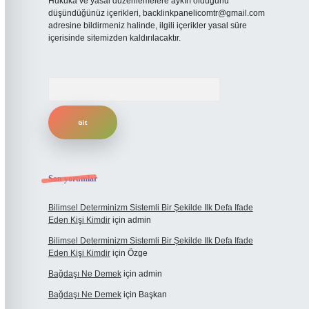
Hukuka ve yasal düzenlemelere aykırı olduğunu
düşündüğünüz içerikleri,
backlinkpanelicomtr@gmail.com
adresine bildirmeniz halinde, ilgili içerikler yasal süre
içerisinde sitemizden kaldırılacaktır.
Arama
Son yorumlar
Bilimsel Determinizm Sistemli Bir Şekilde Ilk Defa Ifade
Eden Kişi Kimdir
için
admin
Bilimsel Determinizm Sistemli Bir Şekilde Ilk Defa Ifade
Eden Kişi Kimdir
için
Özge
Bağdaşı Ne Demek
için
admin
Bağdaşı Ne Demek
için
Başkan