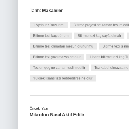
Tarih:
Makaleler
1 Ayda tez Yazılır mı
Bitirme projesi ne zaman teslim edil
Bitirme tezi kaç dönem
Bitirme tezi kaç sayfa olmalı
Bitirme tezi olmadan mezun olunur mu
Bitirme tezi tesl
Bitirme tezi yazılmazsa ne olur
Lisans bitirme tezi kaç T
Tez en geç ne zaman teslim edilir
Tez kabul olmazsa ne 
Yüksek lisans tezi reddedilirse ne olur
Önceki Yazı
Mikrofon Nasıl Aktif Edilir