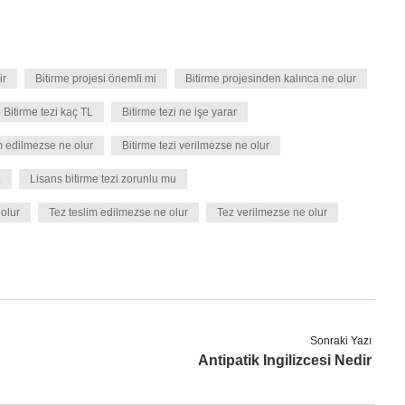
ir
Bitirme projesi önemli mi
Bitirme projesinden kalınca ne olur
Bitirme tezi kaç TL
Bitirme tezi ne işe yarar
im edilmezse ne olur
Bitirme tezi verilmezse ne olur
L
Lisans bitirme tezi zorunlu mu
olur
Tez teslim edilmezse ne olur
Tez verilmezse ne olur
Sonraki Yazı
Antipatik Ingilizcesi Nedir