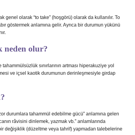
ak genel olarak “to take” (hoşgörü) olarak da kullanılır. To
sabır göstermek anlamına gelir. Ayrıca bir durumun yükünü
ır.
 neden olur?
ve tahammülsüzlük sınırlarının artması hiperakuziye yol
lemesi ve içsel kaotik durumunun derinleşmesiyle girdap
k?
in zor durumlara tahammül edebilme gücü” anlamına gelen
ocanın râvisini dinlemek, yazmak vb.” anlamlarında
bir değişiklik (düzeltme veya tahrif) yapmadan talebelerine