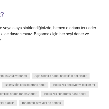
k?
ye veya olaya sinirlendiğinizde, hemen o ortamı terk eder
ilde davranırsınız. Başarmak için her şeyi dener ve
z.
mmülsüzlük yapar mı
Aşırı sinirlilik hangi hastalığın belirtisidir
Belirsizliğe karşı tolerans nedir
Belirsizlik anksiyeteyi tetikler mi
lirsizlik neden rahatsız eder
Belirsizlik sendromu nasıl geçer
isi olabilir
Tahammül seviyesi ne demek