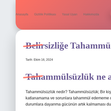
Anasayfa
Gizlilik Politikası
Yasal Uyarı
Hakkımızda
Belirsizliğe Tahamm
Tarih: Ekim 16, 2024
Tahammülsüzlük ne a
Tahammülsüzlük nedir? Tahammülsüzlük; Bir kiş
katlanamama ve sorunlara tahammül edememe dur
durumlara dayanma gücünün artık kalmaması dur