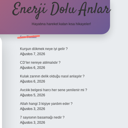
Enerji Dolu Anlar
Hayatına hareket katan kısa hikayeler!
Sidebar
Son Yazılar
ilbet bahis sitesi
Kurşun dökmek neye iyi gelir ?
Ağustos 7, 2026
CD’ler nereye atılmalıdır ?
Ağustos 6, 2026
Kulak zarının delik olduğu nasıl anlaşılır ?
Ağustos 6, 2026
Avcılık belgesi harcı her sene yenilenir mi ?
Ağustos 5, 2026
Allah hangi 3 kişiye yardım eder ?
Ağustos 3, 2026
7 sayısının basamağı nedir ?
Ağustos 3, 2026