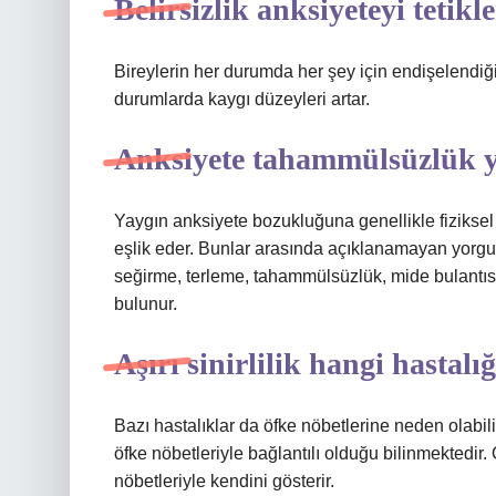
Belirsizlik anksiyeteyi tetikl
Bireylerin her durumda her şey için endişelendiği
durumlarda kaygı düzeyleri artar.
Anksiyete tahammülsüzlük 
Yaygın anksiyete bozukluğuna genellikle fiziksel
eşlik eder. Bunlar arasında açıklanamayan yorgunl
seğirme, terleme, tahammülsüzlük, mide bulantısı
bulunur.
Aşırı sinirlilik hangi hastalığ
Bazı hastalıklar da öfke nöbetlerine neden olabili
öfke nöbetleriyle bağlantılı olduğu bilinmektedir. Ö
nöbetleriyle kendini gösterir.