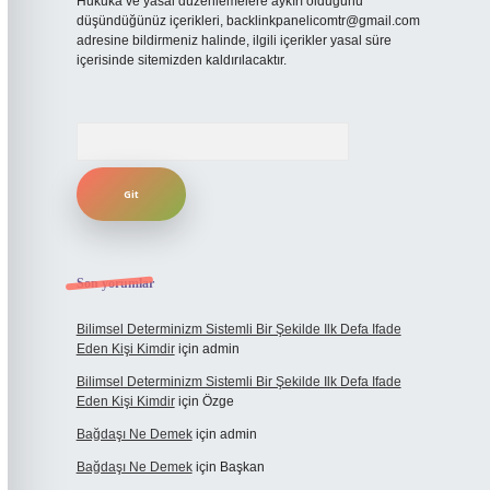
Hukuka ve yasal düzenlemelere aykırı olduğunu
düşündüğünüz içerikleri,
backlinkpanelicomtr@gmail.com
adresine bildirmeniz halinde, ilgili içerikler yasal süre
içerisinde sitemizden kaldırılacaktır.
Arama
Son yorumlar
Bilimsel Determinizm Sistemli Bir Şekilde Ilk Defa Ifade
Eden Kişi Kimdir
için
admin
Bilimsel Determinizm Sistemli Bir Şekilde Ilk Defa Ifade
Eden Kişi Kimdir
için
Özge
Bağdaşı Ne Demek
için
admin
Bağdaşı Ne Demek
için
Başkan