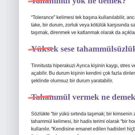
Tahammül yok ne demek?
“Tolerance” kelimesi tek başına kullanılabilir, anc
take, bir durum, zorluk veya kötülük karşısında 
taşımak, direnmek ve katlanmak olarak da açıklan
Yüksek sese tahammülsüzlük
Tinnitusta hiperakuzi Ayrıca kişinin kaygı, stres 
açabilir. Bu durum kişinin kendini çok fazla din
şeklinde olumsuz bir durum yaratabilir.
Tahammül vermek ne deme
Sözlükte “bir yükü sırtında taşımak; bir kimsen
tahammül kelimesi, bir hadis terimi olarak “bir h
kullanılır. “Kendisine emanet edilen hadisleri hiç