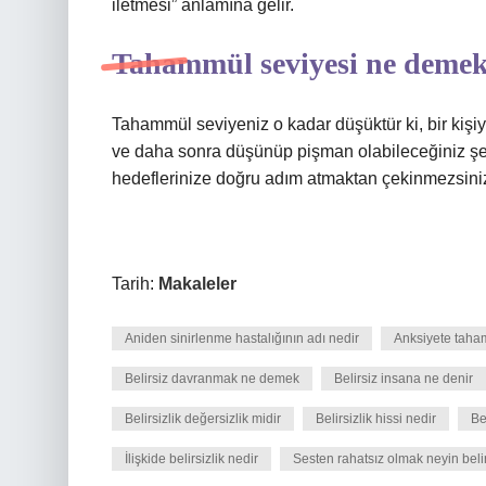
iletmesi” anlamına gelir.
Tahammül seviyesi ne deme
Tahammül seviyeniz o kadar düşüktür ki, bir kişi
ve daha sonra düşünüp pişman olabileceğiniz şek
hedeflerinize doğru adım atmaktan çekinmezsini
Tarih:
Makaleler
Aniden sinirlenme hastalığının adı nedir
Anksiyete taha
Belirsiz davranmak ne demek
Belirsiz insana ne denir
Belirsizlik değersizlik midir
Belirsizlik hissi nedir
Be
İlişkide belirsizlik nedir
Sesten rahatsız olmak neyin belirt