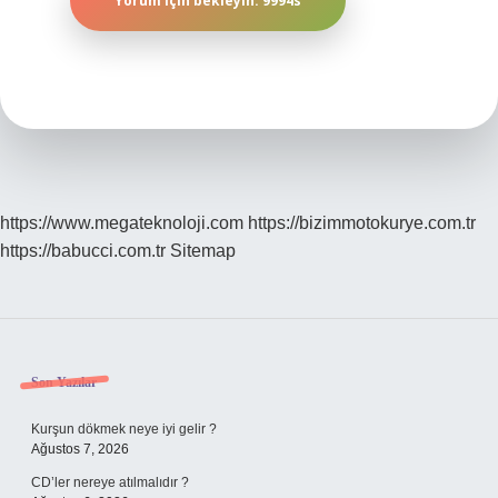
https://www.megateknoloji.com
https://bizimmotokurye.com.tr
https://babucci.com.tr
Sitemap
Sidebar
Son Yazılar
Kurşun dökmek neye iyi gelir ?
Ağustos 7, 2026
CD’ler nereye atılmalıdır ?