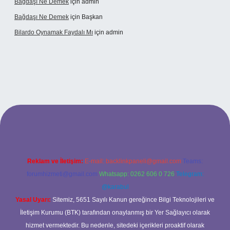
Bağdaşı Ne Demek
için
admin
Bağdaşı Ne Demek
için
Başkan
Bilardo Oynamak Faydalı Mı
için
admin
i
Reklam ve İletişim:
E-mail:
backlinkpaneli@gmail.com
Teams:
forumhizmeti@gmail.com
Whatsapp: 0262 606 0 726
Telegram:
@karabul
Yasal Uyarı:
Sitemiz, 5651 Sayılı Kanun gereğince Bilgi Teknolojileri ve
İletişim Kurumu (BTK) tarafından onaylanmış bir Yer Sağlayıcı olarak
hizmet vermektedir. Bu nedenle, sitedeki içerikleri proaktif olarak