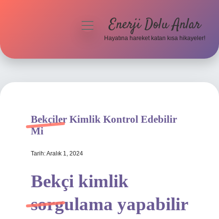
Enerji Dolu Anlar
menüyü
aç
Hayatına hareket katan kısa hikayeler!
Anasayfa
Gizlilik Politikası
Yasal Uyarı
Bekçiler Kimlik Kontrol Edebilir
Hakkımızda
Mi
Tarih: Aralık 1, 2024
Bekçi kimlik
sorgulama yapabilir