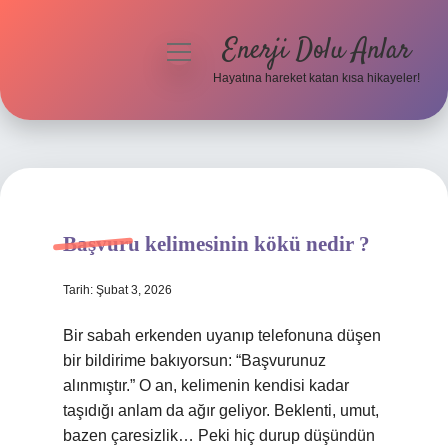
Enerji Dolu Anlar
menüyü
aç
Hayatına hareket katan kısa hikayeler!
Anasayfa
Gizlilik Politikası
Yasal Uyarı
Başvuru kelimesinin kökü nedir ?
Hakkımızda
Tarih: Şubat 3, 2026
Bir sabah erkenden uyanıp telefonuna düşen
bir bildirime bakıyorsun: “Başvurunuz
alınmıştır.” O an, kelimenin kendisi kadar
taşıdığı anlam da ağır geliyor. Beklenti, umut,
bazen çaresizlik… Peki hiç durup düşündün