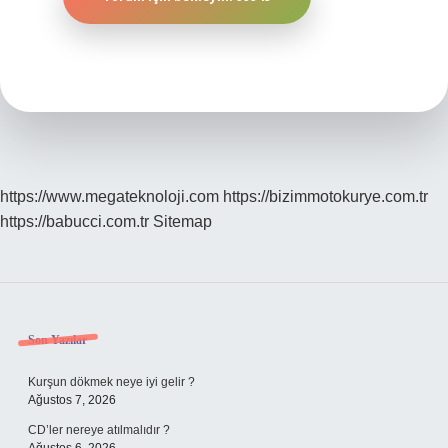
https://www.megateknoloji.com
https://bizimmotokurye.com.tr
https://babucci.com.tr
Sitemap
Sidebar
Son Yazılar
Kurşun dökmek neye iyi gelir ?
Ağustos 7, 2026
CD’ler nereye atılmalıdır ?