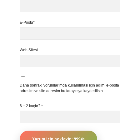
E-Posta*
Web Sitesi
Daha sonraki yorumlarımda kullanılması için adım, e-posta
adresim ve site adresim bu tarayıcıya kaydedilsin.
6 + 2 kaçtır?
*