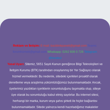
lbet bahis sitesi
Reklam ve İletişim:
E-mail:
backlinkpaneli@gmail.com
Teams:
forumhizmeti@gmail.com
Whatsapp: 0262 606 0 726
Telegram:
@karabul
Yasal Uyarı:
Sitemiz, 5651 Sayılı Kanun gereğince Bilgi Teknolojileri ve
İletişim Kurumu (BTK) tarafından onaylanmış bir Yer Sağlayıcı olarak
hizmet vermektedir. Bu nedenle, sitedeki içerikleri proaktif olarak
denetleme veya araştırma yükümlülüğümüz bulunmamaktadır. Ancak,
üyelerimiz yazdıkları içeriklerin sorumluluğunu taşımakta olup, siteye
üye olarak bu sorumluluğu kabul etmiş sayılırlar. Bu internet sitesi,
herhangi bir marka, kurum veya şahıs şirketi ile hiçbir bağlantısı
bulunmamaktadır. Sitede yalnızca kendi hazırladığımız makaleler