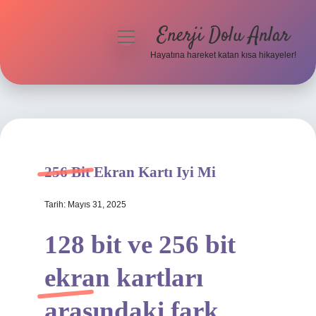
Enerji Dolu Anlar
menüyü
aç
Hayatına hareket katan kısa hikayeler!
Anasayfa
Gizlilik Politikası
Yasal Uyarı
256 Bit Ekran Kartı Iyi Mi
Hakkımızda
Tarih: Mayıs 31, 2025
128 bit ve 256 bit
ekran kartları
arasındaki fark