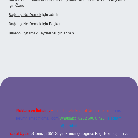
Bilimsel Determinizm Sistemli Bir Şekilde Ilk Defa Ifade Eden Kişi Kimdir
için
Özge
Bağdaşı Ne Demek
için
admin
Bağdaşı Ne Demek
için
Başkan
Bilardo Oynamak Faydalı Mı
için
admin
tesi
Reklam ve İletişim:
E-mail:
backlinkpaneli@gmail.com
Teams:
forumhizmeti@gmail.com
Whatsapp: 0262 606 0 726
Telegram:
@karabul
Yasal Uyarı:
Sitemiz, 5651 Sayılı Kanun gereğince Bilgi Teknolojileri ve