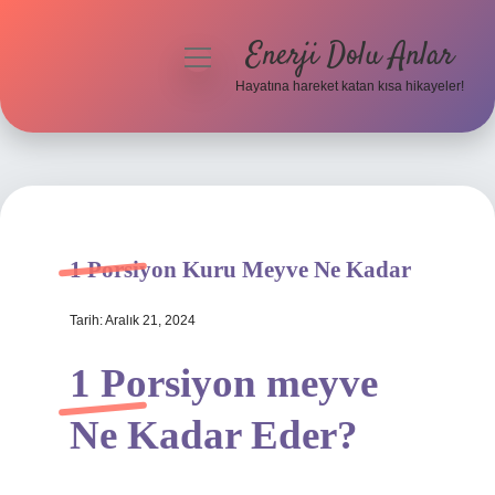
Enerji Dolu Anlar
menüyü
aç
Hayatına hareket katan kısa hikayeler!
Anasayfa
Gizlilik Politikası
Yasal Uyarı
1 Porsiyon Kuru Meyve Ne Kadar
Hakkımızda
Tarih: Aralık 21, 2024
1 Porsiyon meyve
Ne Kadar Eder?