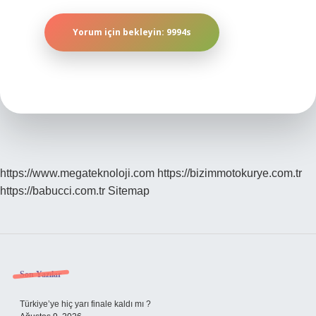
https://www.megateknoloji.com
https://bizimmotokurye.com.tr
https://babucci.com.tr
Sitemap
Sidebar
Son Yazılar
Türkiye’ye hiç yarı finale kaldı mı ?