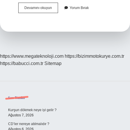
Mıknatısın
Devamını okuyun
Yorum Bırak
Çekim
Gücü
En
Yüksek
Yeri
Neresidir
https://www.megateknoloji.com
https://bizimmotokurye.com.tr
https://babucci.com.tr
Sitemap
Sidebar
Son Yazılar
Kurşun dökmek neye iyi gelir ?
Ağustos 7, 2026
CD’ler nereye atılmalıdır ?
Ağustos 6, 2026