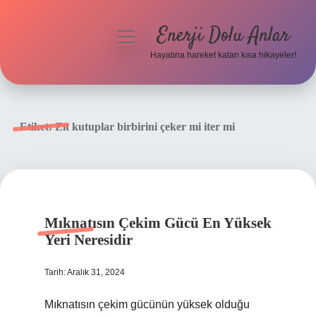
Enerji Dolu Anlar
menüyü
aç
Hayatına hareket katan kısa hikayeler!
Anasayfa
Gizlilik Politikası
Etiket:
Zıt kutuplar birbirini çeker mi iter mi
Yasal Uyarı
Hakkımızda
Mıknatısın Çekim Gücü En Yüksek
Yeri Neresidir
Tarih: Aralık 31, 2024
Mıknatısın çekim gücünün yüksek olduğu