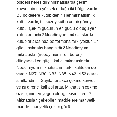
bölgesi neresidir? Mıknatıslarda çekim
kuvvetinin en yüksek olduğu iki bölge vardır.
Bu bölgelere kutup denir. Her mıknatısın iki
kutbu vardır, bir kuzey kutbu ve bir güney
kutbu. Çekim gücünün en güçlü olduğu yer
kutuplar mıdır? Neodimyum mıknatıslarda
kutuplar arasında performans farkı yoktur. En
güçlü mıknatıs hangisidir? Neodimyum
mıknatıslar (neodymium iron boron)
dünyadaki en güçlü kalıcı mıknatıslardır.
Neodimyum mıknatısların farklı kaliteleri de
vardır. N27, N30, N33, N35, N42, N52 olarak
sınıflandırılır. Sayılar arttıkça çekme kuvveti
ve ısı direnci kalitesi artar. Mıknatısın çekme
özelliğinin en yoğun olduğu kısmı nedir?
Mıknatısları çekebilen maddelere manyetik
madde, manyetik çekim gücü…