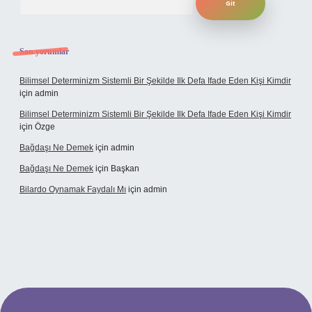
Son yorumlar
Bilimsel Determinizm Sistemli Bir Şekilde Ilk Defa Ifade Eden Kişi Kimdir
için
admin
Bilimsel Determinizm Sistemli Bir Şekilde Ilk Defa Ifade Eden Kişi Kimdir
için
Özge
Bağdaşı Ne Demek
için
admin
Bağdaşı Ne Demek
için
Başkan
Bilardo Oynamak Faydalı Mı
için
admin
bet bahis sitesi