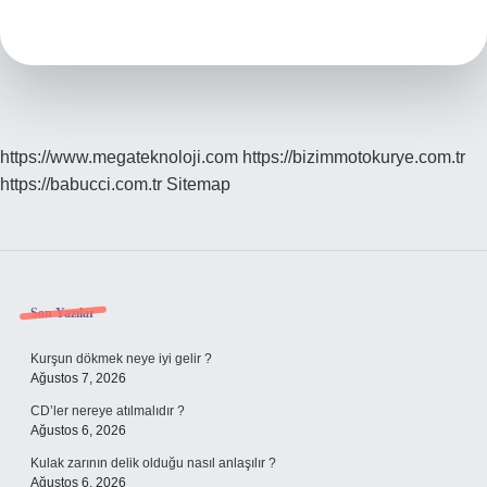
Aslen
Nereli
https://www.megateknoloji.com
https://bizimmotokurye.com.tr
https://babucci.com.tr
Sitemap
Sidebar
Son Yazılar
Kurşun dökmek neye iyi gelir ?
Ağustos 7, 2026
CD’ler nereye atılmalıdır ?
Ağustos 6, 2026
Kulak zarının delik olduğu nasıl anlaşılır ?
Ağustos 6, 2026