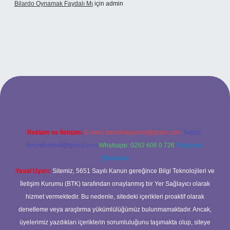
Bilardo Oynamak Faydalı Mı
için
admin
ilbet bahis sitesi
Reklam ve İletişim:
E-mail:
backlinkpaneli@gmail.com
Teams:
forumhizmeti@gmail.com
Whatsapp: 0262 606 0 726
Telegram:
@karabul
Yasal Uyarı:
Sitemiz, 5651 Sayılı Kanun gereğince Bilgi Teknolojileri ve
İletişim Kurumu (BTK) tarafından onaylanmış bir Yer Sağlayıcı olarak
hizmet vermektedir. Bu nedenle, sitedeki içerikleri proaktif olarak
denetleme veya araştırma yükümlülüğümüz bulunmamaktadır. Ancak,
üyelerimiz yazdıkları içeriklerin sorumluluğunu taşımakta olup, siteye