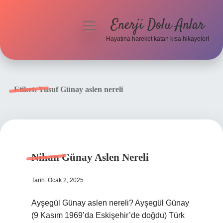
Enerji Dolu Anlar
menüyü
aç
Hayatına hareket katan kısa hikayeler!
Anasayfa
Gizlilik Politikası
Etiket:
Yusuf Günay aslen nereli
Yasal Uyarı
Hakkımızda
Nihan Günay Aslen Nereli
Tarih: Ocak 2, 2025
Ayşegül Günay aslen nereli? Ayşegül Günay
(9 Kasım 1969’da Eskişehir’de doğdu) Türk