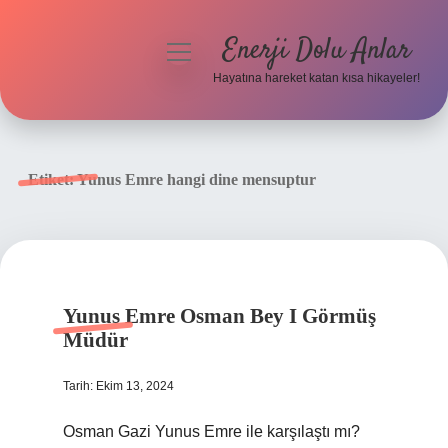
Enerji Dolu Anlar
menüyü
aç
Hayatına hareket katan kısa hikayeler!
Anasayfa
Gizlilik Politikası
Etiket:
Yunus Emre hangi dine mensuptur
Yasal Uyarı
Hakkımızda
Yunus Emre Osman Bey I Görmüş
Müdür
Tarih: Ekim 13, 2024
Osman Gazi Yunus Emre ile karşılaştı mı?