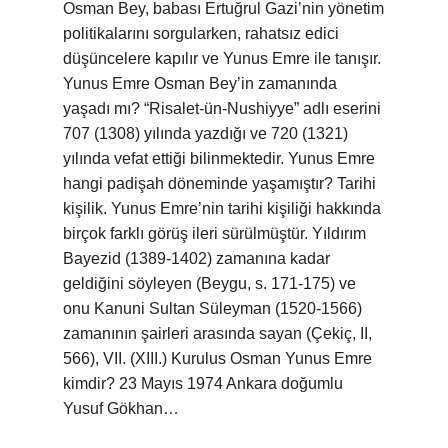
Osman Bey, babası Ertuğrul Gazi’nin yönetim
politikalarını sorgularken, rahatsız edici
düşüncelere kapılır ve Yunus Emre ile tanışır.
Yunus Emre Osman Bey’in zamanında
yaşadı mı? “Risalet-ün-Nushiyye” adlı eserini
707 (1308) yılında yazdığı ve 720 (1321)
yılında vefat ettiği bilinmektedir. Yunus Emre
hangi padişah döneminde yaşamıştır? Tarihi
kişilik. Yunus Emre’nin tarihi kişiliği hakkında
birçok farklı görüş ileri sürülmüştür. Yıldırım
Bayezid (1389-1402) zamanına kadar
geldiğini söyleyen (Beygu, s. 171-175) ve
onu Kanuni Sultan Süleyman (1520-1566)
zamanının şairleri arasında sayan (Çekiç, II,
566), VII. (XIII.) Kurulus Osman Yunus Emre
kimdir? 23 Mayıs 1974 Ankara doğumlu
Yusuf Gökhan…