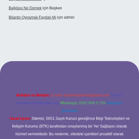
Bağdaşı Ne Demek
için
Başkan
Bilardo Oynamak Faydalı Mı
için
admin
i
Reklam ve İletişim:
E-mail:
backlinkpaneli@gmail.com
Teams:
forumhizmeti@gmail.com
Whatsapp: 0262 606 0 726
Telegram:
@karabul
Yasal Uyarı:
Sitemiz, 5651 Sayılı Kanun gereğince Bilgi Teknolojileri ve
İletişim Kurumu (BTK) tarafından onaylanmış bir Yer Sağlayıcı olarak
hizmet vermektedir. Bu nedenle, sitedeki içerikleri proaktif olarak