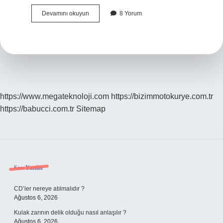
Yunus
Devamını okuyun
8 Yorum
Emre
Osman
Bey
I
Görmüş
Müdür
https://www.megateknoloji.com
https://bizimmotokurye.com.tr
https://babucci.com.tr
Sitemap
Sidebar
Son Yazılar
CD’ler nereye atılmalıdır ?
Ağustos 6, 2026
Kulak zarının delik olduğu nasıl anlaşılır ?
Ağustos 6, 2026