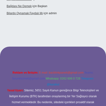
Bağdaşı Ne Demek
için
Başkan
Bilardo Oynamak Faydalı Mı
için
admin
lbet bahis sitesi
Reklam ve İletişim:
E-mail:
backlinkpaneli@gmail.com
Teams:
forumhizmeti@gmail.com
Whatsapp: 0262 606 0 726
Telegram:
@karabul
Yasal Uyarı:
Sitemiz, 5651 Sayılı Kanun gereğince Bilgi Teknolojileri ve
İletişim Kurumu (BTK) tarafından onaylanmış bir Yer Sağlayıcı olarak
hizmet vermektedir. Bu nedenle, sitedeki içerikleri proaktif olarak