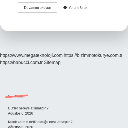
4
Devamını okuyun
Yorum Bırak
Basamak
Yoğun
Bakım
Hastası
Ne
Demek
https://www.megateknoloji.com
https://bizimmotokurye.com.tr
https://babucci.com.tr
Sitemap
Sidebar
Son Yazılar
CD’ler nereye atılmalıdır ?
Ağustos 6, 2026
Kulak zarının delik olduğu nasıl anlaşılır ?
Ağustos 6, 2026