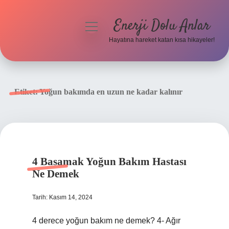
Enerji Dolu Anlar
menüyü
aç
Hayatına hareket katan kısa hikayeler!
Anasayfa
Gizlilik Politikası
Etiket:
Yoğun bakımda en uzun ne kadar kalınır
Yasal Uyarı
Hakkımızda
4 Basamak Yoğun Bakım Hastası
Ne Demek
Tarih: Kasım 14, 2024
4 derece yoğun bakım ne demek? 4- Ağır