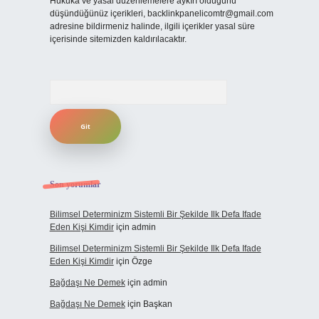
Hukuka ve yasal düzenlemelere aykırı olduğunu
düşündüğünüz içerikleri,
backlinkpanelicomtr@gmail.com
adresine bildirmeniz halinde, ilgili içerikler yasal süre
içerisinde sitemizden kaldırılacaktır.
Arama
Son yorumlar
Bilimsel Determinizm Sistemli Bir Şekilde Ilk Defa Ifade
Eden Kişi Kimdir
için
admin
Bilimsel Determinizm Sistemli Bir Şekilde Ilk Defa Ifade
Eden Kişi Kimdir
için
Özge
Bağdaşı Ne Demek
için
admin
Bağdaşı Ne Demek
için
Başkan