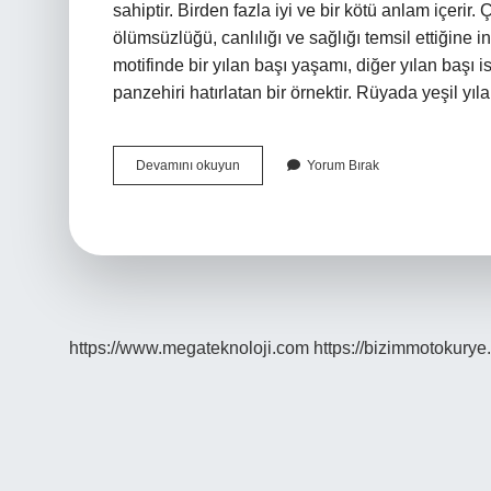
sahiptir. Birden fazla iyi ve bir kötü anlam içerir.
ölümsüzlüğü, canlılığı ve sağlığı temsil ettiğine i
motifinde bir yılan başı yaşamı, diğer yılan başı i
panzehiri hatırlatan bir örnektir. Rüyada yeşil yı
Uyuyan
Devamını okuyun
Yorum Bırak
Yılanın
Anlamı
Nedir
https://www.megateknoloji.com
https://bizimmotokurye