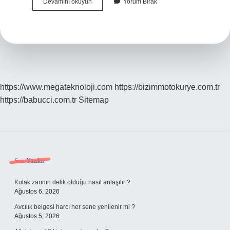
Yılan
Devamını okuyun
Yorum Bırak
Yastığı
Kremi
Nasıl
Yapılır
https://www.megateknoloji.com
https://bizimmotokurye.com.tr
https://babucci.com.tr
Sitemap
Sidebar
Son Yazılar
Kulak zarının delik olduğu nasıl anlaşılır ?
Ağustos 6, 2026
Avcılık belgesi harcı her sene yenilenir mi ?
Ağustos 5, 2026