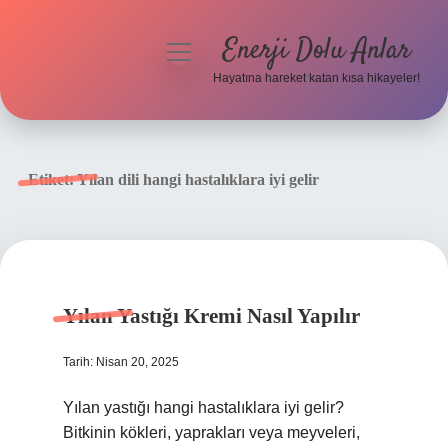
Enerji Dolu Anlar
menüyü
aç
Hayatına hareket katan kısa hikayeler!
Anasayfa
Gizlilik Politikası
Etiket:
Yılan dili hangi hastalıklara iyi gelir
Yasal Uyarı
Hakkımızda
Yılan Yastığı Kremi Nasıl Yapılır
Tarih: Nisan 20, 2025
Yılan yastığı hangi hastalıklara iyi gelir?
Bitkinin kökleri, yaprakları veya meyveleri,