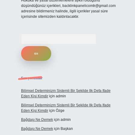
Hukuka ve yasal düzenlemelere aykırı olduğunu
düşündüğünüz içerikleri,
backlinkpanelicomtr@gmail.com
adresine bildirmeniz halinde, ilgili içerikler yasal süre
içerisinde sitemizden kaldırılacaktır.
Arama
Son yorumlar
Bilimsel Determinizm Sistemli Bir Şekilde Ilk Defa Ifade
Eden Kişi Kimdir
için
admin
Bilimsel Determinizm Sistemli Bir Şekilde Ilk Defa Ifade
Eden Kişi Kimdir
için
Özge
Bağdaşı Ne Demek
için
admin
Bağdaşı Ne Demek
için
Başkan