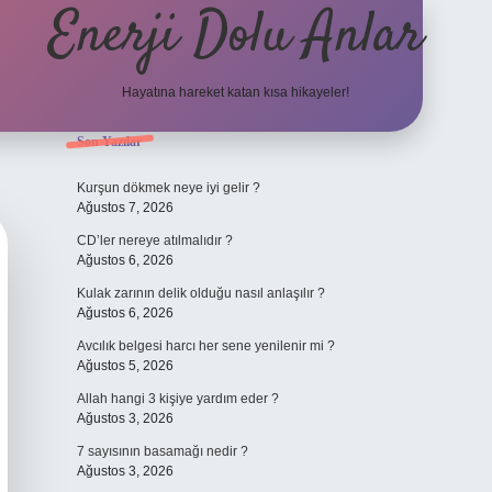
Enerji Dolu Anlar
Hayatına hareket katan kısa hikayeler!
Sidebar
Son Yazılar
ilbet bahis
Kurşun dökmek neye iyi gelir ?
Ağustos 7, 2026
CD’ler nereye atılmalıdır ?
Ağustos 6, 2026
Kulak zarının delik olduğu nasıl anlaşılır ?
Ağustos 6, 2026
Avcılık belgesi harcı her sene yenilenir mi ?
Ağustos 5, 2026
Allah hangi 3 kişiye yardım eder ?
Ağustos 3, 2026
7 sayısının basamağı nedir ?
Ağustos 3, 2026