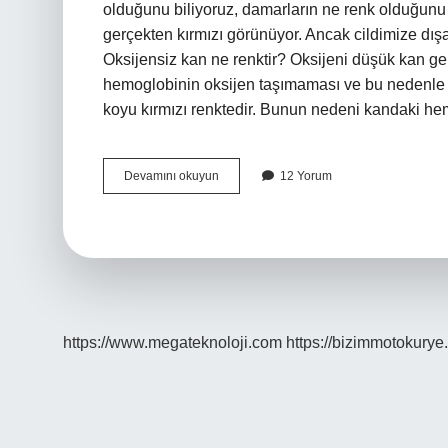
olduğunu biliyoruz, damarların ne renk olduğunu
gerçekten kırmızı görünüyor. Ancak cildimize dış
Oksijensiz kan ne renktir? Oksijeni düşük kan ge
hemoglobinin oksijen taşımaması ve bu nedenle d
koyu kırmızı renktedir. Bunun nedeni kandaki h
Kan
Devamını okuyun
12 Yorum
Damarları
Hangi
Renk
https://www.megateknoloji.com
https://bizimmotokurye