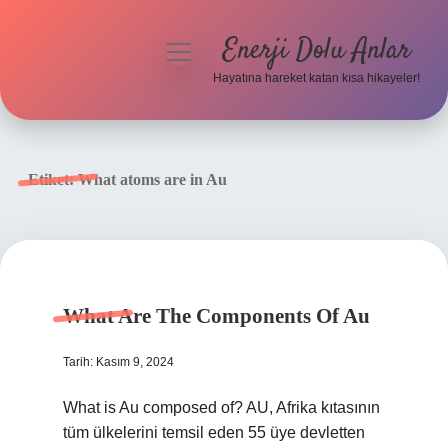
Enerji Dolu Anlar
menüyü
aç
Hayatına hareket katan kısa hikayeler!
Anasayfa
Gizlilik Politikası
Etiket:
What atoms are in Au
Yasal Uyarı
Hakkımızda
What Are The Components Of Au
Tarih: Kasım 9, 2024
What is Au composed of? AU, Afrika kıtasının
tüm ülkelerini temsil eden 55 üye devletten