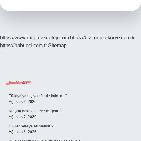
Components
Of
Au
https://www.megateknoloji.com
https://bizimmotokurye.com.tr
https://babucci.com.tr
Sitemap
Sidebar
Son Yazılar
Türkiye’ye hiç yarı finale kaldı mı ?
Ağustos 9, 2026
Kurşun dökmek neye iyi gelir ?
Ağustos 7, 2026
CD’ler nereye atılmalıdır ?
Ağustos 6, 2026