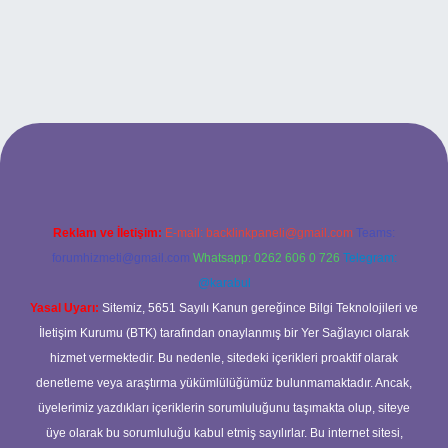
ilbet bahis sitesi
Reklam ve İletişim:
E-mail:
backlinkpaneli@gmail.com
Teams:
forumhizmeti@gmail.com
Whatsapp: 0262 606 0 726
Telegram:
@karabul
Yasal Uyarı:
Sitemiz, 5651 Sayılı Kanun gereğince Bilgi Teknolojileri ve
İletişim Kurumu (BTK) tarafından onaylanmış bir Yer Sağlayıcı olarak
hizmet vermektedir. Bu nedenle, sitedeki içerikleri proaktif olarak
denetleme veya araştırma yükümlülüğümüz bulunmamaktadır. Ancak,
üyelerimiz yazdıkları içeriklerin sorumluluğunu taşımakta olup, siteye
üye olarak bu sorumluluğu kabul etmiş sayılırlar. Bu internet sitesi,