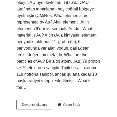
oluşur. AU üye devletleri, 1976’da OAU
tarafından tanımlanan beş coğrafi bölgeye
ayrılmıştır (CM/Res. What elements are
represented by Au? Altın elementi. Altın
elementi 79’dur ve sembolü Au’dur. What
material is Au? Altın (Au), kimyasal element,
periyodik tablonun 11. grubu (Ib), 6.
periyodunda yer alan yoğun, parlak sarı
renkli değerli bir metaldir. What are the
particles of Au? Bir altın atomu (Au) 79 proton
ve 79 elektrona sahiptir. Tipik bir altın atomu
118 nötrona sahiptir, ancak şu ana kadar 18
başka radyoizotop keşfedilmiştir. What is
the…
What
Devamını okuyun
Yorum Bırak
Are
The