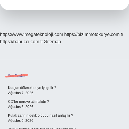
Components
Of
Au
https://www.megateknoloji.com
https://bizimmotokurye.com.tr
https://babucci.com.tr
Sitemap
Sidebar
Son Yazılar
Kurşun dökmek neye iyi gelir ?
Ağustos 7, 2026
CD’ler nereye atılmalıdır ?
Ağustos 6, 2026
Kulak zarının delik olduğu nasıl anlaşılır ?
Ağustos 6, 2026