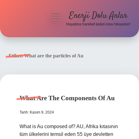
Enerji Dolu Anlar
menüyü
aç
Hayatına hareket katan kısa hikayeler!
Anasayfa
Gizlilik Politikası
Etiket:
What are the particles of Au
Yasal Uyarı
Hakkımızda
What Are The Components Of Au
Tarih: Kasım 9, 2024
What is Au composed of? AU, Afrika kıtasının
tüm ülkelerini temsil eden 55 üye devletten