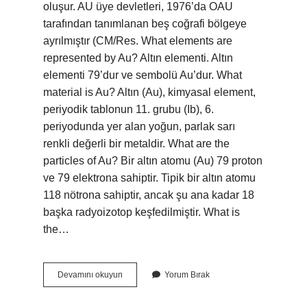
oluşur. AU üye devletleri, 1976’da OAU
tarafından tanımlanan beş coğrafi bölgeye
ayrılmıştır (CM/Res. What elements are
represented by Au? Altın elementi. Altın
elementi 79’dur ve sembolü Au’dur. What
material is Au? Altın (Au), kimyasal element,
periyodik tablonun 11. grubu (Ib), 6.
periyodunda yer alan yoğun, parlak sarı
renkli değerli bir metaldir. What are the
particles of Au? Bir altın atomu (Au) 79 proton
ve 79 elektrona sahiptir. Tipik bir altın atomu
118 nötrona sahiptir, ancak şu ana kadar 18
başka radyoizotop keşfedilmiştir. What is
the…
What
Devamını okuyun
Yorum Bırak
Are
The