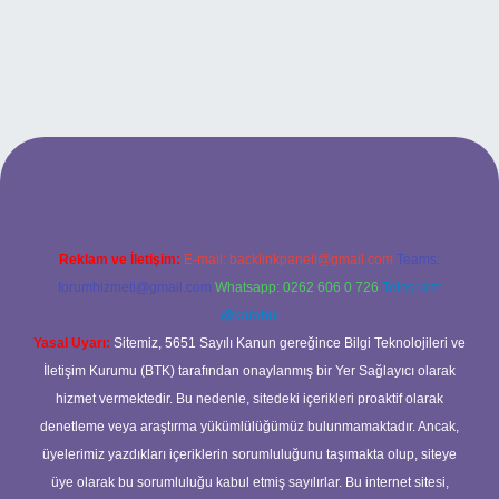
ilbet bahis sitesi
Reklam ve İletişim:
E-mail:
backlinkpaneli@gmail.com
Teams:
forumhizmeti@gmail.com
Whatsapp: 0262 606 0 726
Telegram:
@karabul
Yasal Uyarı:
Sitemiz, 5651 Sayılı Kanun gereğince Bilgi Teknolojileri ve
İletişim Kurumu (BTK) tarafından onaylanmış bir Yer Sağlayıcı olarak
hizmet vermektedir. Bu nedenle, sitedeki içerikleri proaktif olarak
denetleme veya araştırma yükümlülüğümüz bulunmamaktadır. Ancak,
üyelerimiz yazdıkları içeriklerin sorumluluğunu taşımakta olup, siteye
üye olarak bu sorumluluğu kabul etmiş sayılırlar. Bu internet sitesi,