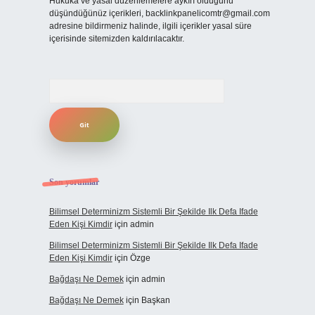
Hukuka ve yasal düzenlemelere aykırı olduğunu
düşündüğünüz içerikleri,
backlinkpanelicomtr@gmail.com
adresine bildirmeniz halinde, ilgili içerikler yasal süre
içerisinde sitemizden kaldırılacaktır.
Arama
Son yorumlar
Bilimsel Determinizm Sistemli Bir Şekilde Ilk Defa Ifade
Eden Kişi Kimdir
için
admin
Bilimsel Determinizm Sistemli Bir Şekilde Ilk Defa Ifade
Eden Kişi Kimdir
için
Özge
Bağdaşı Ne Demek
için
admin
Bağdaşı Ne Demek
için
Başkan