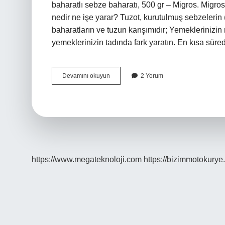
baharatlı sebze baharatı, 500 gr – Migros. Migro
nedir ne işe yarar? Tuzot, kurutulmuş sebzelerin 
baharatların ve tuzun karışımıdır; Yemeklerinizin
yemeklerinizin tadında fark yaratın. En kısa sü
Tuzot
Devamını okuyun
2 Yorum
Vegeta
Nedir
https://www.megateknoloji.com
https://bizimmotokurye