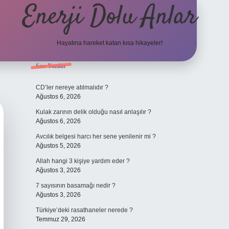
Enerji Dolu Anlar
Hayatına hareket katan kısa hikayeler!
Sidebar
Son Yazılar
ilbet bahi
CD’ler nereye atılmalıdır ?
Ağustos 6, 2026
Kulak zarının delik olduğu nasıl anlaşılır ?
Ağustos 6, 2026
Avcılık belgesi harcı her sene yenilenir mi ?
Ağustos 5, 2026
Allah hangi 3 kişiye yardım eder ?
Ağustos 3, 2026
7 sayısının basamağı nedir ?
Ağustos 3, 2026
Türkiye’deki rasathaneler nerede ?
Temmuz 29, 2026