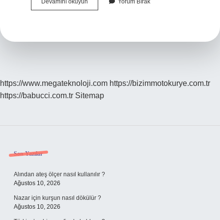
Çok
Devamını okuyun
Yorum Bırak
Yürümek
Varise
Iyi
Gelir
Mi
https://www.megateknoloji.com
https://bizimmotokurye.com.tr
https://babucci.com.tr
Sitemap
Sidebar
Son Yazılar
Alından ateş ölçer nasıl kullanılır ?
Ağustos 10, 2026
Nazar için kurşun nasıl dökülür ?
Ağustos 10, 2026