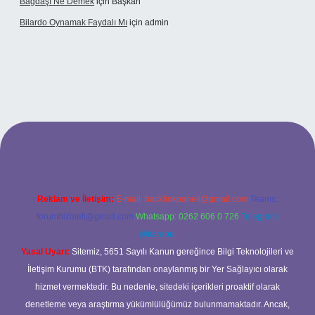
Bağdaşı Ne Demek
için
Başkan
Bilardo Oynamak Faydalı Mı
için
admin
i
Reklam ve İletişim:
E-mail:
backlinkpaneli@gmail.com
Teams:
forumhizmeti@gmail.com
Whatsapp: 0262 606 0 726
Telegram:
@karabul
Yasal Uyarı:
Sitemiz, 5651 Sayılı Kanun gereğince Bilgi Teknolojileri ve
İletişim Kurumu (BTK) tarafından onaylanmış bir Yer Sağlayıcı olarak
hizmet vermektedir. Bu nedenle, sitedeki içerikleri proaktif olarak
denetleme veya araştırma yükümlülüğümüz bulunmamaktadır. Ancak,