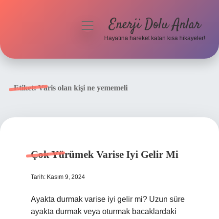
Enerji Dolu Anlar
menüyü
aç
Hayatına hareket katan kısa hikayeler!
Anasayfa
Gizlilik Politikası
Etiket:
Varis olan kişi ne yememeli
Yasal Uyarı
Hakkımızda
Çok Yürümek Varise Iyi Gelir Mi
Tarih: Kasım 9, 2024
Ayakta durmak varise iyi gelir mi? Uzun süre
ayakta durmak veya oturmak bacaklardaki