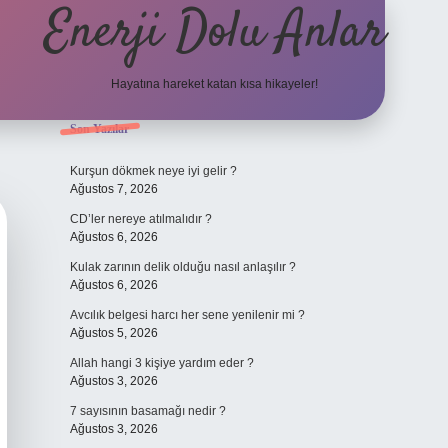
Enerji Dolu Anlar
Hayatına hareket katan kısa hikayeler!
Sidebar
Son Yazılar
ilbet bahis
Kurşun dökmek neye iyi gelir ?
Ağustos 7, 2026
CD’ler nereye atılmalıdır ?
Ağustos 6, 2026
Kulak zarının delik olduğu nasıl anlaşılır ?
Ağustos 6, 2026
Avcılık belgesi harcı her sene yenilenir mi ?
Ağustos 5, 2026
Allah hangi 3 kişiye yardım eder ?
Ağustos 3, 2026
7 sayısının basamağı nedir ?
Ağustos 3, 2026