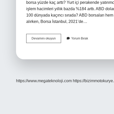
borsa yüzde kaç arttı? Yurt içi perakende yatırım
işlem hacimleri yıllık bazda %184 arttı. ABD dolar
100 dünyada kaçıncı sırada? ABD borsaları hem i
alırken, Borsa İstanbul, 2021’de…
Bist
Devamını okuyun
Yorum Bırak
100
En
Fazla
Kaçı
Gördü
https://www.megateknoloji.com
https://bizimmotokurye