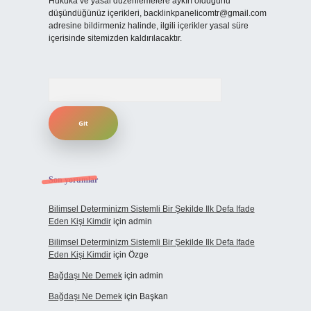
Hukuka ve yasal düzenlemelere aykırı olduğunu
düşündüğünüz içerikleri,
backlinkpanelicomtr@gmail.com
adresine bildirmeniz halinde, ilgili içerikler yasal süre
içerisinde sitemizden kaldırılacaktır.
Arama
Son yorumlar
Bilimsel Determinizm Sistemli Bir Şekilde Ilk Defa Ifade
Eden Kişi Kimdir
için
admin
Bilimsel Determinizm Sistemli Bir Şekilde Ilk Defa Ifade
Eden Kişi Kimdir
için
Özge
Bağdaşı Ne Demek
için
admin
Bağdaşı Ne Demek
için
Başkan