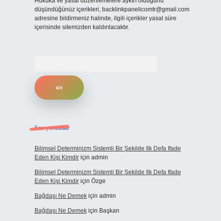
Hukuka ve yasal düzenlemelere aykırı olduğunu
düşündüğünüz içerikleri,
backlinkpanelicomtr@gmail.com
adresine bildirmeniz halinde, ilgili içerikler yasal süre
içerisinde sitemizden kaldırılacaktır.
Arama
Son yorumlar
Bilimsel Determinizm Sistemli Bir Şekilde Ilk Defa Ifade
Eden Kişi Kimdir
için
admin
Bilimsel Determinizm Sistemli Bir Şekilde Ilk Defa Ifade
Eden Kişi Kimdir
için
Özge
Bağdaşı Ne Demek
için
admin
Bağdaşı Ne Demek
için
Başkan