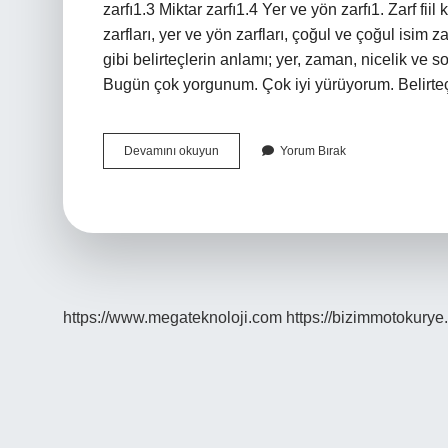
zarfı1.3 Miktar zarfı1.4 Yer ve yön zarfı1. Zarf fiil 
zarfları, yer ve yön zarfları, çoğul ve çoğul isim z
gibi belirteçlerin anlamı; yer, zaman, nicelik ve 
Bugün çok yorgunum. Çok iyi yürüyorum. Belirteçl
Zarf
Devamını okuyun
Yorum Bırak
Belirteç
Kaça
Ayrılır
https://www.megateknoloji.com
https://bizimmotokurye