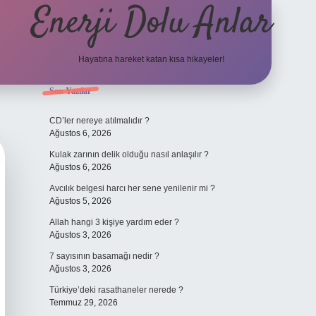
Enerji Dolu Anlar
Hayatına hareket katan kısa hikayeler!
Sidebar
Son Yazılar
ilbet bahis
CD’ler nereye atılmalıdır ?
Ağustos 6, 2026
Kulak zarının delik olduğu nasıl anlaşılır ?
Ağustos 6, 2026
Avcılık belgesi harcı her sene yenilenir mi ?
Ağustos 5, 2026
Allah hangi 3 kişiye yardım eder ?
Ağustos 3, 2026
7 sayısının basamağı nedir ?
Ağustos 3, 2026
Türkiye’deki rasathaneler nerede ?
Temmuz 29, 2026