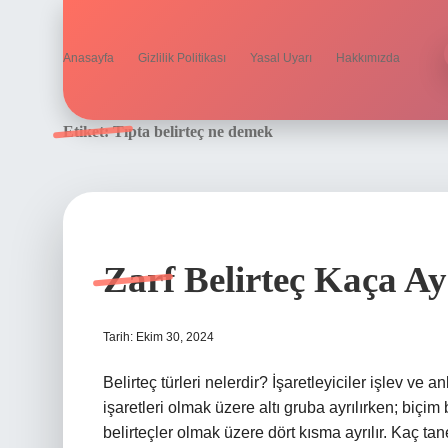
Anasayfa
Gizlilik Politikası
Yasal Uyarı
Hakkımızda
Etiket:
Tıpta belirteç ne demek
Zarf Belirteç Kaça Ayr
Tarih: Ekim 30, 2024
Belirteç türleri nelerdir? İşaretleyiciler işlev v
işaretleri olmak üzere altı gruba ayrılırken; biçi
belirteçler olmak üzere dört kısma ayrılır. Kaç ta