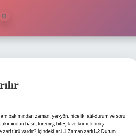
ılır
e anlam bakımından zaman, yer-yön, nicelik, atıf-durum ve soru
m bakımından basit, türemiş, bileşik ve kümelenmiş
ne zarf türü vardır? İçindekiler1.1 Zaman zarfı1.2 Durum