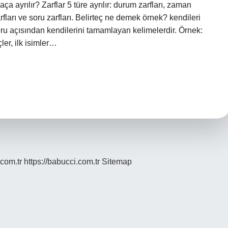
kaça ayrılır? Zarflar 5 türe ayrılır: durum zarfları, zaman
arfları ve soru zarfları. Belirteç ne demek örnek? kendileri
soru açısından kendilerini tamamlayan kelimelerdir. Örnek:
er, ilk isimler…
.com.tr
https://babucci.com.tr
Sitemap