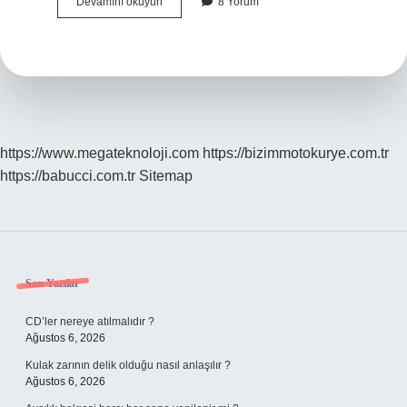
Dünyanın
Devamını okuyun
8 Yorum
En
Uzun
Süren
Dizisi
Kaç
Yıl
Sürdü
https://www.megateknoloji.com
https://bizimmotokurye.com.tr
https://babucci.com.tr
Sitemap
Sidebar
Son Yazılar
CD’ler nereye atılmalıdır ?
Ağustos 6, 2026
Kulak zarının delik olduğu nasıl anlaşılır ?
Ağustos 6, 2026