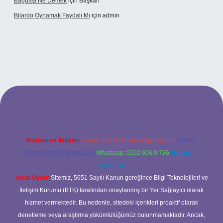
Bağdaşı Ne Demek
için
Başkan
Bilardo Oynamak Faydalı Mı
için
admin
bet bahis sitesi
Reklam ve İletişim:
E-mail:
backlinkpaneli@gmail.com
Teams:
forumhizmeti@gmail.com
Whatsapp: 0262 606 0 726
Telegram:
@karabul
Yasal Uyarı:
Sitemiz, 5651 Sayılı Kanun gereğince Bilgi Teknolojileri ve
İletişim Kurumu (BTK) tarafından onaylanmış bir Yer Sağlayıcı olarak
hizmet vermektedir. Bu nedenle, sitedeki içerikleri proaktif olarak
denetleme veya araştırma yükümlülüğümüz bulunmamaktadır. Ancak,