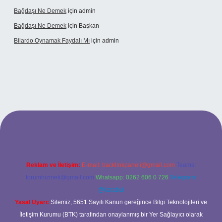
Bağdaşı Ne Demek
için
admin
Bağdaşı Ne Demek
için
Başkan
Bilardo Oynamak Faydalı Mı
için
admin
lbet bahis sitesi
Reklam ve İletişim:
E-mail:
backlinkpaneli@gmail.com
Teams:
forumhizmeti@gmail.com
Whatsapp: 0262 606 0 726
Telegram:
@karabul
Yasal Uyarı:
Sitemiz, 5651 Sayılı Kanun gereğince Bilgi Teknolojileri ve
İletişim Kurumu (BTK) tarafından onaylanmış bir Yer Sağlayıcı olarak