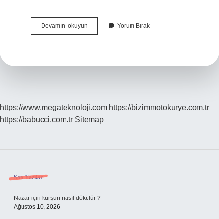
Tahmin
Devamını okuyun
Yorum Bırak
Çeşitleri
Nelerdir
https://www.megateknoloji.com
https://bizimmotokurye.com.tr
https://babucci.com.tr
Sitemap
Sidebar
Son Yazılar
Nazar için kurşun nasıl dökülür ?
Ağustos 10, 2026