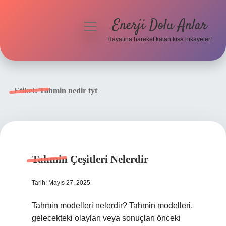
Enerji Dolu Anlar
menüyü
aç
Hayatına hareket katan kısa hikayeler!
Anasayfa
Gizlilik Politikası
Etiket:
Tahmin nedir tyt
Yasal Uyarı
Hakkımızda
Tahmin Çeşitleri Nelerdir
Tarih: Mayıs 27, 2025
Tahmin modelleri nelerdir? Tahmin modelleri,
gelecekteki olayları veya sonuçları önceki