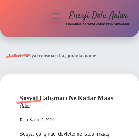
Enerji Dolu Anlar
menüyü
aç
Hayatına hareket katan kısa hikayeler!
Anasayfa
Gizlilik Politikası
Etiket:
Sosyal çalışmacı kaç puanla atanır
Yasal Uyarı
Hakkımızda
Sosyal Çalişmaci Ne Kadar Maaş
Alır
Tarih: Kasım 9, 2024
Sosyal çalışmacı devlette ne kadar maaş