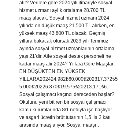
alır? Verilere göre 2024 yılı itibariyle sosyal
hizmet uzmanı aylık ortalama 28.700 TL
maaş alacak. Sosyal hizmet uzmanı 2024
yılında en düşük maaş 21.500 TL alırken, en
yüksek maaş 43.800 TL olacak. Geçmiş
yıllara bakacak olursak 2023 yılı Temmuz
ayında sosyal hizmet uzmanlarının ortalama
yaşı 21’dir. Aile sosyal destek personeli ne
kadar maaş alır 2024? Yıllara Göre Maaşlar:
EN DÜŞÜKTEN EN YÜKSEK
YILLARA202424.982₺60.000₺202317.372₺5
5.000₺20226.870₺19.575₺20213.171₺6.
Sosyal çalışmacı kaçıncı dereceden başlar?
Okulunu yeni bitiren bir sosyal çalışmacı,
kamu kurumlarında 8/1 notuyla işe başlıyor
ve asgari ücretin brüt tutarının 1,5 ila 2 katı
arasında maaş alıyor. Sosyal maaşı…