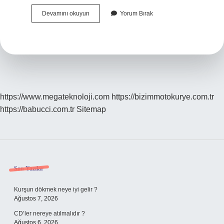
Sosyal
Devamını okuyun
Yorum Bırak
Çalişmaci
Ne
Kadar
Maaş
Alır
https://www.megateknoloji.com
https://bizimmotokurye.com.tr
https://babucci.com.tr
Sitemap
Sidebar
Son Yazılar
Kurşun dökmek neye iyi gelir ?
Ağustos 7, 2026
CD’ler nereye atılmalıdır ?
Ağustos 6, 2026