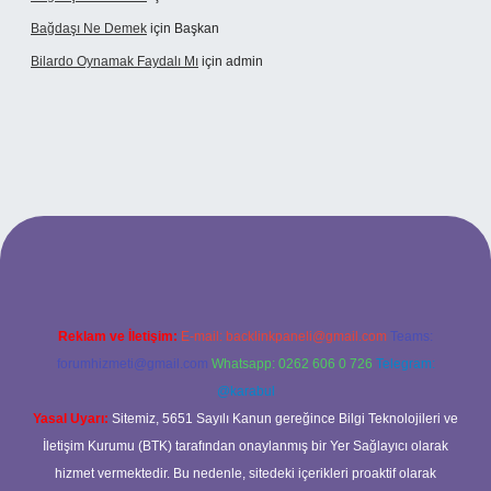
Bağdaşı Ne Demek
için
Başkan
Bilardo Oynamak Faydalı Mı
için
admin
ilbet bahis sitesi
Reklam ve İletişim:
E-mail:
backlinkpaneli@gmail.com
Teams:
forumhizmeti@gmail.com
Whatsapp: 0262 606 0 726
Telegram:
@karabul
Yasal Uyarı:
Sitemiz, 5651 Sayılı Kanun gereğince Bilgi Teknolojileri ve
İletişim Kurumu (BTK) tarafından onaylanmış bir Yer Sağlayıcı olarak
hizmet vermektedir. Bu nedenle, sitedeki içerikleri proaktif olarak