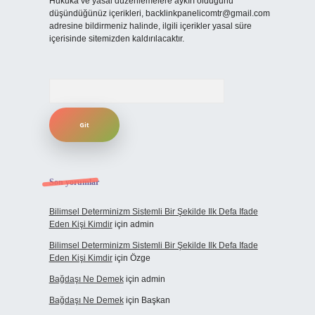
Hukuka ve yasal düzenlemelere aykırı olduğunu
düşündüğünüz içerikleri,
backlinkpanelicomtr@gmail.com
adresine bildirmeniz halinde, ilgili içerikler yasal süre
içerisinde sitemizden kaldırılacaktır.
Arama
Son yorumlar
Bilimsel Determinizm Sistemli Bir Şekilde Ilk Defa Ifade
Eden Kişi Kimdir
için
admin
Bilimsel Determinizm Sistemli Bir Şekilde Ilk Defa Ifade
Eden Kişi Kimdir
için
Özge
Bağdaşı Ne Demek
için
admin
Bağdaşı Ne Demek
için
Başkan