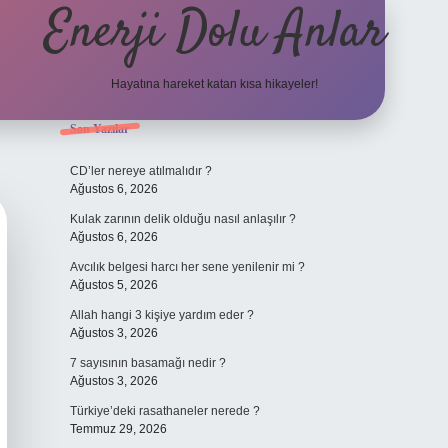
Enerji Dolu Anlar
Hayatına hareket katan kısa hikayeler!
Sidebar
Son Yazılar
ilbet bahi
CD’ler nereye atılmalıdır ?
Ağustos 6, 2026
Kulak zarının delik olduğu nasıl anlaşılır ?
Ağustos 6, 2026
Avcılık belgesi harcı her sene yenilenir mi ?
Ağustos 5, 2026
Allah hangi 3 kişiye yardım eder ?
Ağustos 3, 2026
7 sayısının basamağı nedir ?
Ağustos 3, 2026
Türkiye’deki rasathaneler nerede ?
Temmuz 29, 2026