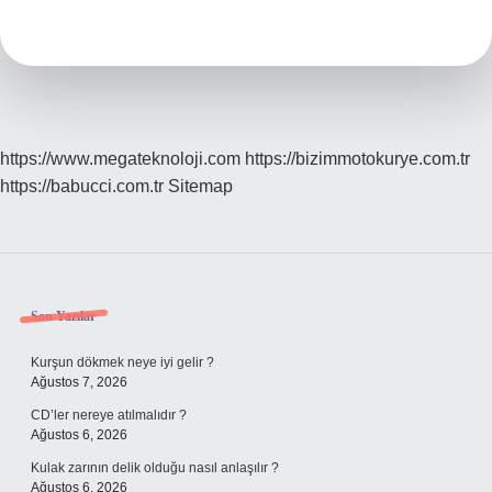
Kayıt
Olabilir
https://www.megateknoloji.com
https://bizimmotokurye.com.tr
https://babucci.com.tr
Sitemap
Sidebar
Son Yazılar
Kurşun dökmek neye iyi gelir ?
Ağustos 7, 2026
CD’ler nereye atılmalıdır ?
Ağustos 6, 2026
Kulak zarının delik olduğu nasıl anlaşılır ?
Ağustos 6, 2026