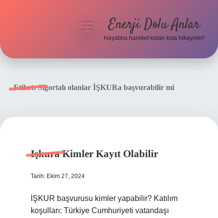
Enerji Dolu Anlar
menüyü
aç
Hayatına hareket katan kısa hikayeler!
Anasayfa
Gizlilik Politikası
Etiket:
Sigortalı olanlar İŞKURa başvurabilir mi
Yasal Uyarı
Hakkımızda
Işkura Kimler Kayıt Olabilir
Tarih: Ekim 27, 2024
İŞKUR başvurusu kimler yapabilir? Katılım
koşulları: Türkiye Cumhuriyeti vatandaşı