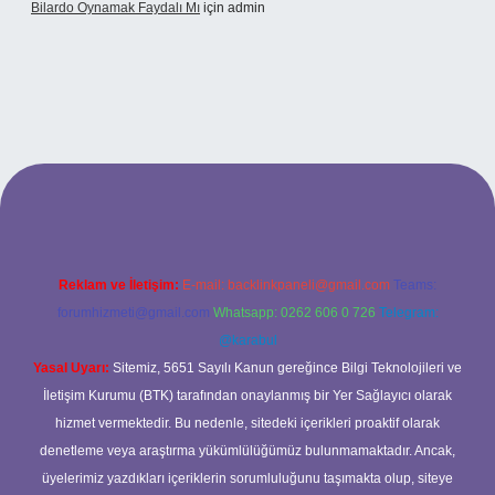
Bilardo Oynamak Faydalı Mı
için
admin
lbet bahis sitesi
Reklam ve İletişim:
E-mail:
backlinkpaneli@gmail.com
Teams:
forumhizmeti@gmail.com
Whatsapp: 0262 606 0 726
Telegram:
@karabul
Yasal Uyarı:
Sitemiz, 5651 Sayılı Kanun gereğince Bilgi Teknolojileri ve
İletişim Kurumu (BTK) tarafından onaylanmış bir Yer Sağlayıcı olarak
hizmet vermektedir. Bu nedenle, sitedeki içerikleri proaktif olarak
denetleme veya araştırma yükümlülüğümüz bulunmamaktadır. Ancak,
üyelerimiz yazdıkları içeriklerin sorumluluğunu taşımakta olup, siteye