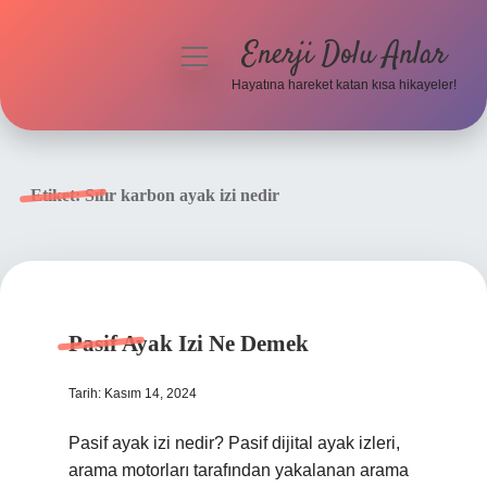
Enerji Dolu Anlar
menüyü
aç
Hayatına hareket katan kısa hikayeler!
Anasayfa
Gizlilik Politikası
Etiket:
Sıfır karbon ayak izi nedir
Yasal Uyarı
Hakkımızda
Pasif Ayak Izi Ne Demek
Tarih: Kasım 14, 2024
Pasif ayak izi nedir? Pasif dijital ayak izleri,
arama motorları tarafından yakalanan arama