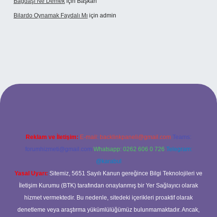
Bağdaşı Ne Demek
için
Başkan
Bilardo Oynamak Faydalı Mı
için
admin
ilbet bahis sitesi
Reklam ve İletişim:
E-mail:
backlinkpaneli@gmail.com
Teams:
forumhizmeti@gmail.com
Whatsapp: 0262 606 0 726
Telegram:
@karabul
Yasal Uyarı:
Sitemiz, 5651 Sayılı Kanun gereğince Bilgi Teknolojileri ve
İletişim Kurumu (BTK) tarafından onaylanmış bir Yer Sağlayıcı olarak
hizmet vermektedir. Bu nedenle, sitedeki içerikleri proaktif olarak
denetleme veya araştırma yükümlülüğümüz bulunmamaktadır. Ancak,