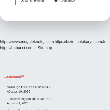
Pasif
Devamını okuyun
Yorum Bırak
Ayak
Izi
Ne
Demek
https://www.megateknoloji.com
https://bizimmotokurye.com.tr
https://babucci.com.tr
Sitemap
Sidebar
Son Yazılar
Nazar için kurşun nasıl dökülür ?
Ağustos 10, 2026
Türkiye’ye hiç yarı finale kaldı mı ?
Ağustos 9, 2026