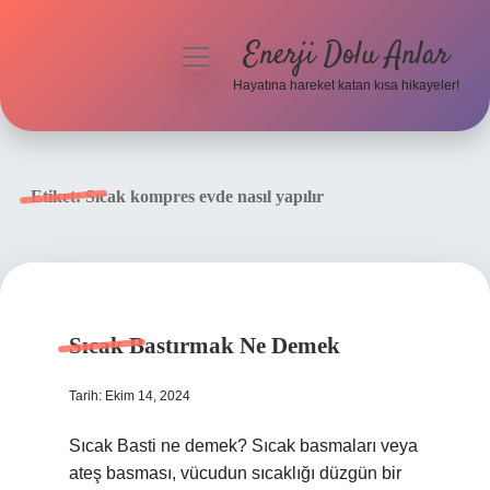
Enerji Dolu Anlar
menüyü
aç
Hayatına hareket katan kısa hikayeler!
Anasayfa
Gizlilik Politikası
Etiket:
Sıcak kompres evde nasıl yapılır
Yasal Uyarı
Hakkımızda
Sıcak Bastırmak Ne Demek
Tarih: Ekim 14, 2024
Sıcak Basti ne demek? Sıcak basmaları veya
ateş basması, vücudun sıcaklığı düzgün bir