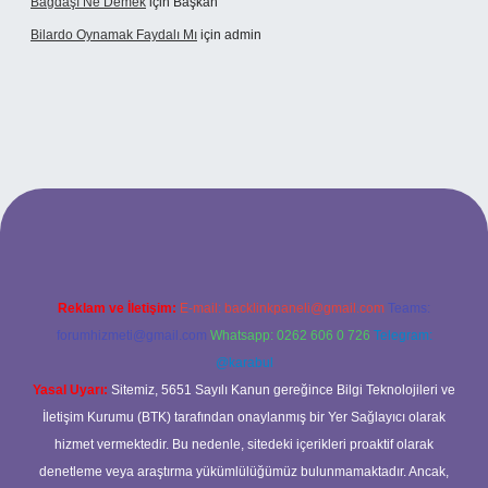
Bağdaşı Ne Demek
için
Başkan
Bilardo Oynamak Faydalı Mı
için
admin
ilbet bahis sitesi
Reklam ve İletişim:
E-mail:
backlinkpaneli@gmail.com
Teams:
forumhizmeti@gmail.com
Whatsapp: 0262 606 0 726
Telegram:
@karabul
Yasal Uyarı:
Sitemiz, 5651 Sayılı Kanun gereğince Bilgi Teknolojileri ve
İletişim Kurumu (BTK) tarafından onaylanmış bir Yer Sağlayıcı olarak
hizmet vermektedir. Bu nedenle, sitedeki içerikleri proaktif olarak
denetleme veya araştırma yükümlülüğümüz bulunmamaktadır. Ancak,