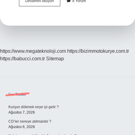
Sıcak
Devamını okuyun
8 Yorum
Bastırmak
Ne
Demek
https://www.megateknoloji.com
https://bizimmotokurye.com.tr
https://babucci.com.tr
Sitemap
Sidebar
Son Yazılar
Kurşun dökmek neye iyi gelir ?
Ağustos 7, 2026
CD’ler nereye atılmalıdır ?
Ağustos 6, 2026