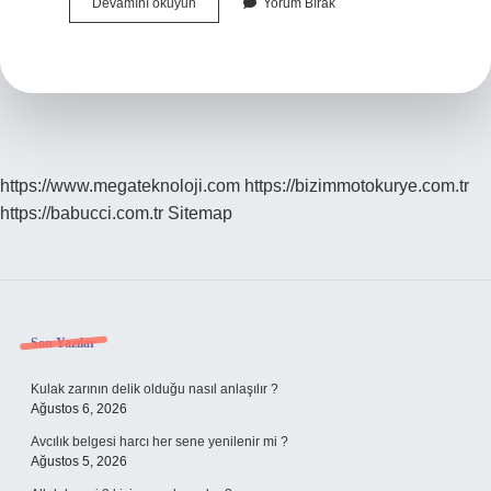
Evetin
Devamını okuyun
Yorum Bırak
Zıt
Anlamlısı
Hayır
Mı
https://www.megateknoloji.com
https://bizimmotokurye.com.tr
https://babucci.com.tr
Sitemap
Sidebar
Son Yazılar
Kulak zarının delik olduğu nasıl anlaşılır ?
Ağustos 6, 2026
Avcılık belgesi harcı her sene yenilenir mi ?
Ağustos 5, 2026