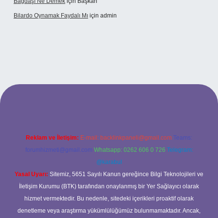
Bağdaşı Ne Demek
için
Başkan
Bilardo Oynamak Faydalı Mı
için
admin
ilbet bahis sitesi
Reklam ve İletişim:
E-mail:
backlinkpaneli@gmail.com
Teams:
forumhizmeti@gmail.com
Whatsapp: 0262 606 0 726
Telegram:
@karabul
Yasal Uyarı:
Sitemiz, 5651 Sayılı Kanun gereğince Bilgi Teknolojileri ve
İletişim Kurumu (BTK) tarafından onaylanmış bir Yer Sağlayıcı olarak
hizmet vermektedir. Bu nedenle, sitedeki içerikleri proaktif olarak
denetleme veya araştırma yükümlülüğümüz bulunmamaktadır. Ancak,