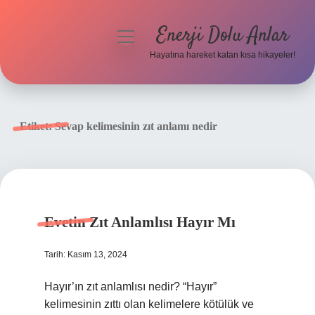
Enerji Dolu Anlar
menüyü
aç
Hayatına hareket katan kısa hikayeler!
Anasayfa
Gizlilik Politikası
Etiket:
Sevap kelimesinin zıt anlamı nedir
Yasal Uyarı
Hakkımızda
Evetin Zıt Anlamlısı Hayır Mı
Tarih: Kasım 13, 2024
Hayır’ın zıt anlamlısı nedir? “Hayır”
kelimesinin zıttı olan kelimelere kötülük ve