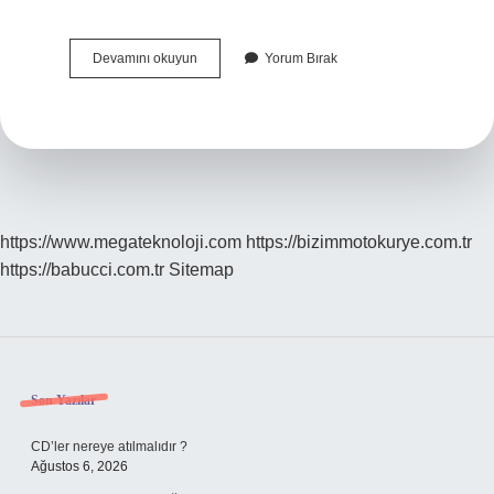
Gaziantep
Devamını okuyun
Yorum Bırak
Kart
Ne
Kadar
2024
https://www.megateknoloji.com
https://bizimmotokurye.com.tr
https://babucci.com.tr
Sitemap
Sidebar
Son Yazılar
CD’ler nereye atılmalıdır ?
Ağustos 6, 2026