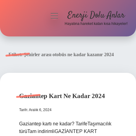
Enerji Dolu Anlar
menüyü
aç
Hayatına hareket katan kısa hikayeler!
Anasayfa
Gizlilik Politikası
Etiket:
Şehirler arası otobüs ne kadar kazanır 2024
Yasal Uyarı
Hakkımızda
Gaziantep Kart Ne Kadar 2024
Tarih: Aralık 6, 2024
Gaziantep kartı ne kadar? TarifeTaşımacılık
türüTam indirimliGAZİANTEP KART