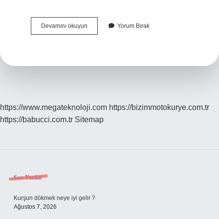
Debriyaj
Devamını okuyun
Yorum Bırak
Pedalı
Neden
Yumuşar
https://www.megateknoloji.com
https://bizimmotokurye.com.tr
https://babucci.com.tr
Sitemap
Sidebar
Son Yazılar
Kurşun dökmek neye iyi gelir ?
Ağustos 7, 2026