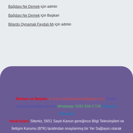
Bağdaşı Ne Demek
için
admin
Bağdaşı Ne Demek
için
Başkan
Bilardo Oynamak Faydalı Mı
için
admin
ilbet bahis sitesi
Reklam ve İletişim:
E-mail:
backlinkpaneli@gmail.com
Teams:
forumhizmeti@gmail.com
Whatsapp: 0262 606 0 726
Telegram:
@karabul
Yasal Uyarı:
Sitemiz, 5651 Sayılı Kanun gereğince Bilgi Teknolojileri ve
İletişim Kurumu (BTK) tarafından onaylanmış bir Yer Sağlayıcı olarak