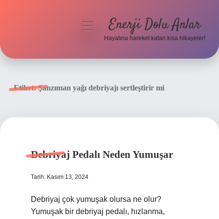
Enerji Dolu Anlar
menüyü
aç
Hayatına hareket katan kısa hikayeler!
Anasayfa
Gizlilik Politikası
Etiket:
Şanzıman yağı debriyajı sertleştirir mi
Yasal Uyarı
Hakkımızda
Debriyaj Pedalı Neden Yumuşar
Tarih: Kasım 13, 2024
Debriyaj çok yumuşak olursa ne olur?
Yumuşak bir debriyaj pedalı, hızlanma,