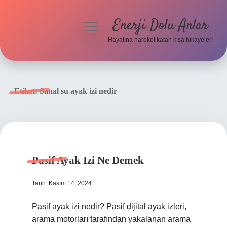
Enerji Dolu Anlar
menüyü
aç
Hayatına hareket katan kısa hikayeler!
Anasayfa
Gizlilik Politikası
Etiket:
Sanal su ayak izi nedir
Yasal Uyarı
Hakkımızda
Pasif Ayak Izi Ne Demek
Tarih: Kasım 14, 2024
Pasif ayak izi nedir? Pasif dijital ayak izleri,
arama motorları tarafından yakalanan arama