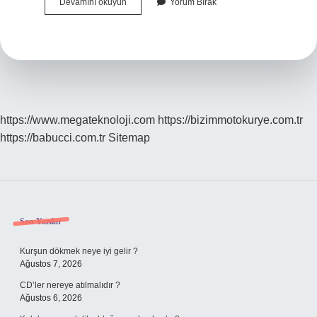
Pasif
Devamını okuyun
Yorum Bırak
Ayak
Izi
Ne
Demek
https://www.megateknoloji.com
https://bizimmotokurye.com.tr
https://babucci.com.tr
Sitemap
Sidebar
Son Yazılar
Kurşun dökmek neye iyi gelir ?
Ağustos 7, 2026
CD’ler nereye atılmalıdır ?
Ağustos 6, 2026