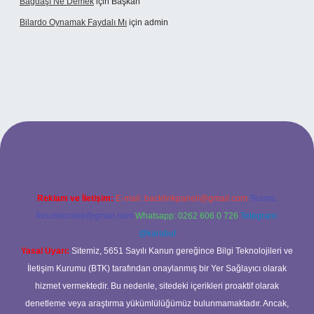
Bağdaşı Ne Demek
için
Başkan
Bilardo Oynamak Faydalı Mı
için
admin
ilbet bahis sitesi
Reklam ve İletişim:
E-mail:
backlinkpaneli@gmail.com
Teams:
forumhizmeti@gmail.com
Whatsapp: 0262 606 0 726
Telegram:
@karabul
Yasal Uyarı:
Sitemiz, 5651 Sayılı Kanun gereğince Bilgi Teknolojileri ve
İletişim Kurumu (BTK) tarafından onaylanmış bir Yer Sağlayıcı olarak
hizmet vermektedir. Bu nedenle, sitedeki içerikleri proaktif olarak
denetleme veya araştırma yükümlülüğümüz bulunmamaktadır. Ancak,