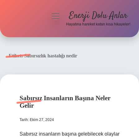
Enerji Dolu Anlar
menüyü
aç
Hayatına hareket katan kısa hikayeler!
Anasayfa
Gizlilik Politikası
Etiket:
Sabırsızlık hastalığı nedir
Yasal Uyarı
Hakkımızda
Sabırsız Insanların Başına Neler
Gelir
Tarih: Ekim 27, 2024
Sabırsız insanların başına gelebilecek olaylar