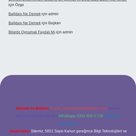
için
Özge
Bağdaşı Ne Demek
için
admin
Bağdaşı Ne Demek
için
Başkan
Bilardo Oynamak Faydalı Mı
için
admin
lbet bahis sitesi
Reklam ve İletişim:
E-mail:
backlinkpaneli@gmail.com
Teams:
forumhizmeti@gmail.com
Whatsapp: 0262 606 0 726
Telegram:
@karabul
Yasal Uyarı:
Sitemiz, 5651 Sayılı Kanun gereğince Bilgi Teknolojileri ve