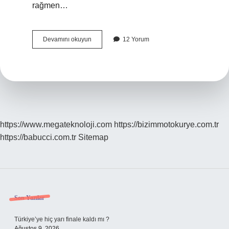
rağmen…
Sabırsız
Devamını okuyun
12 Yorum
Insanların
Başına
Neler
Gelir
https://www.megateknoloji.com
https://bizimmotokurye.com.tr
https://babucci.com.tr
Sitemap
Sidebar
Son Yazılar
Türkiye’ye hiç yarı finale kaldı mı ?
Ağustos 9, 2026