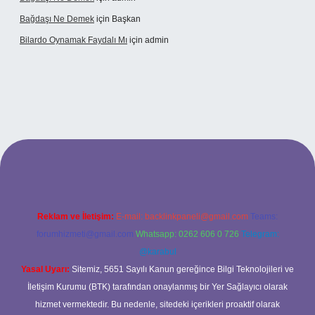
Bağdaşı Ne Demek
için
Başkan
Bilardo Oynamak Faydalı Mı
için
admin
ilbet bahis sitesi
Reklam ve İletişim:
E-mail:
backlinkpaneli@gmail.com
Teams:
forumhizmeti@gmail.com
Whatsapp: 0262 606 0 726
Telegram:
@karabul
Yasal Uyarı:
Sitemiz, 5651 Sayılı Kanun gereğince Bilgi Teknolojileri ve
İletişim Kurumu (BTK) tarafından onaylanmış bir Yer Sağlayıcı olarak
hizmet vermektedir. Bu nedenle, sitedeki içerikleri proaktif olarak