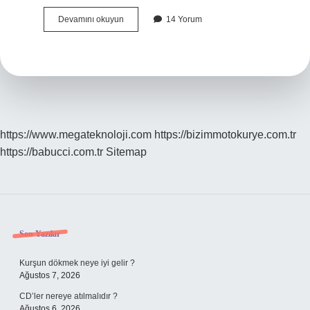
Proje
Devamını okuyun
14 Yorum
Değerlendirmesi
Nedir
https://www.megateknoloji.com
https://bizimmotokurye.com.tr
https://babucci.com.tr
Sitemap
Sidebar
Son Yazılar
Kurşun dökmek neye iyi gelir ?
Ağustos 7, 2026
CD’ler nereye atılmalıdır ?
Ağustos 6, 2026