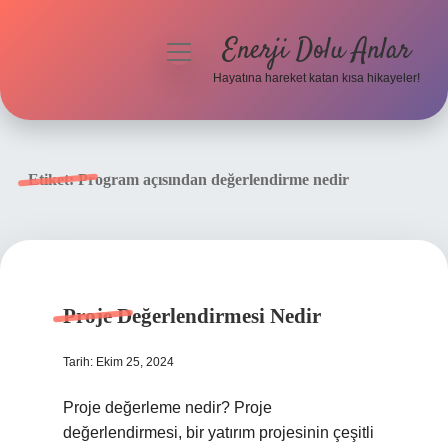
Enerji Dolu Anlar
menüyü
aç
Hayatına hareket katan kısa hikayeler!
Anasayfa
Gizlilik Politikası
Etiket:
Program açısından değerlendirme nedir
Yasal Uyarı
Hakkımızda
Proje Değerlendirmesi Nedir
Tarih: Ekim 25, 2024
Proje değerleme nedir? Proje
değerlendirmesi, bir yatırım projesinin çeşitli