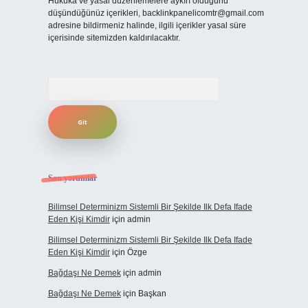
Hukuka ve yasal düzenlemelere aykırı olduğunu
düşündüğünüz içerikleri,
backlinkpanelicomtr@gmail.com
adresine bildirmeniz halinde, ilgili içerikler yasal süre
içerisinde sitemizden kaldırılacaktır.
Arama
Son yorumlar
Bilimsel Determinizm Sistemli Bir Şekilde Ilk Defa Ifade
Eden Kişi Kimdir
için
admin
Bilimsel Determinizm Sistemli Bir Şekilde Ilk Defa Ifade
Eden Kişi Kimdir
için
Özge
Bağdaşı Ne Demek
için
admin
Bağdaşı Ne Demek
için
Başkan