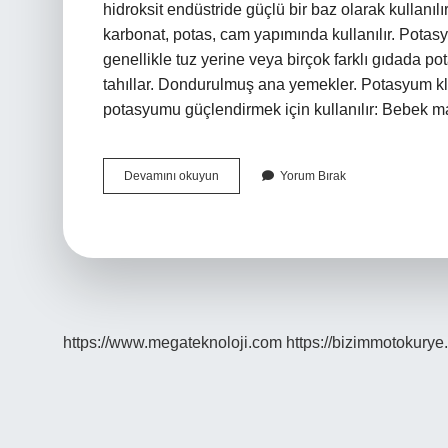
hidroksit endüstride güçlü bir baz olarak kullanıl
karbonat, potas, cam yapımında kullanılır. Potas
genellikle tuz yerine veya birçok farklı gıdada p
tahıllar. Dondurulmuş ana yemekler. Potasyum klor
potasyumu güçlendirmek için kullanılır: Bebek m
Potasyum
Devamını okuyun
Yorum Bırak
Klorür
Hangi
Alanlarda
Kullanılır
https://www.megateknoloji.com
https://bizimmotokurye