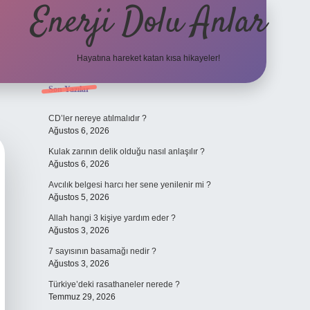
Enerji Dolu Anlar
Hayatına hareket katan kısa hikayeler!
Sidebar
Son Yazılar
ilbet bahis
CD’ler nereye atılmalıdır ?
Ağustos 6, 2026
Kulak zarının delik olduğu nasıl anlaşılır ?
Ağustos 6, 2026
Avcılık belgesi harcı her sene yenilenir mi ?
Ağustos 5, 2026
Allah hangi 3 kişiye yardım eder ?
Ağustos 3, 2026
7 sayısının basamağı nedir ?
Ağustos 3, 2026
Türkiye’deki rasathaneler nerede ?
Temmuz 29, 2026