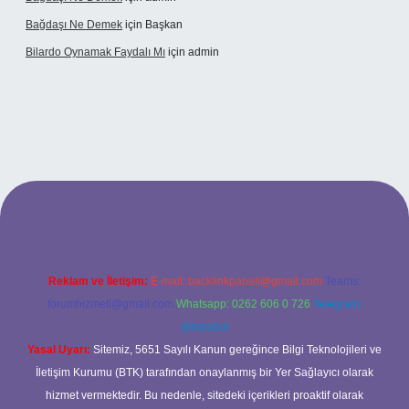
Bağdaşı Ne Demek
için
Başkan
Bilardo Oynamak Faydalı Mı
için
admin
lbet bahis sitesi
Reklam ve İletişim:
E-mail:
backlinkpaneli@gmail.com
Teams:
forumhizmeti@gmail.com
Whatsapp: 0262 606 0 726
Telegram:
@karabul
Yasal Uyarı:
Sitemiz, 5651 Sayılı Kanun gereğince Bilgi Teknolojileri ve
İletişim Kurumu (BTK) tarafından onaylanmış bir Yer Sağlayıcı olarak
hizmet vermektedir. Bu nedenle, sitedeki içerikleri proaktif olarak