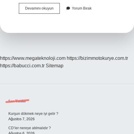
Anti
Devamını okuyun
Yorum Bırak
Alerjik
Halı
Ne
Demek
https://www.megateknoloji.com
https://bizimmotokurye.com.tr
https://babucci.com.tr
Sitemap
Sidebar
Son Yazılar
Kurşun dökmek neye iyi gelir ?
Ağustos 7, 2026
CD’ler nereye atılmalıdır ?
Ağustos 6, 2026