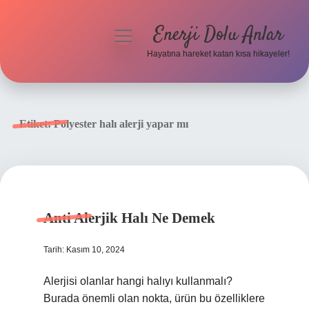
Enerji Dolu Anlar
menüyü
aç
Hayatına hareket katan kısa hikayeler!
Anasayfa
Gizlilik Politikası
Etiket:
Polyester halı alerji yapar mı
Yasal Uyarı
Hakkımızda
Anti Alerjik Halı Ne Demek
Tarih: Kasım 10, 2024
Alerjisi olanlar hangi halıyı kullanmalı?
Burada önemli olan nokta, ürün bu özelliklere