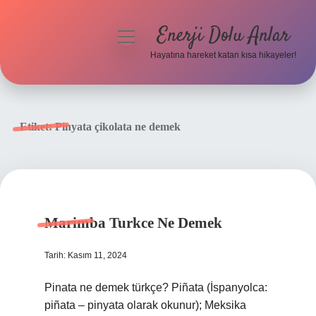
Enerji Dolu Anlar
menüyü
aç
Hayatına hareket katan kısa hikayeler!
Anasayfa
Gizlilik Politikası
Etiket:
Pinyata çikolata ne demek
Yasal Uyarı
Hakkımızda
Marimba Turkce Ne Demek
Tarih: Kasım 11, 2024
Pinata ne demek türkçe? Piñata (İspanyolca:
piñata – pinyata olarak okunur); Meksika