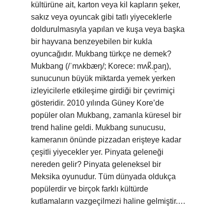
kültürüne ait, karton veya kil kapların şeker,
sakız veya oyuncak gibi tatlı yiyeceklerle
doldurulmasıyla yapılan ve kuşa veya başka
bir hayvana benzeyebilen bir kukla
oyuncağıdır. Mukbang türkçe ne demek?
Mukbang (/ˈmʌkbæŋ/; Korece: mʌk̚.p͈aŋ),
sunucunun büyük miktarda yemek yerken
izleyicilerle etkileşime girdiği bir çevrimiçi
gösteridir. 2010 yılında Güney Kore’de
popüler olan Mukbang, zamanla küresel bir
trend haline geldi. Mukbang sunucusu,
kameranın önünde pizzadan erişteye kadar
çeşitli yiyecekler yer. Pinyata geleneği
nereden gelir? Pinyata geleneksel bir
Meksika oyunudur. Tüm dünyada oldukça
popülerdir ve birçok farklı kültürde
kutlamaların vazgeçilmezi haline gelmiştir.…