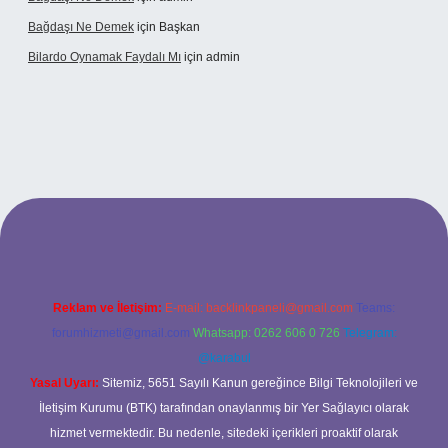
Bağdaşı Ne Demek
için
Başkan
Bilardo Oynamak Faydalı Mı
için
admin
lbet bahis sitesi
Reklam ve İletişim:
E-mail:
backlinkpaneli@gmail.com
Teams:
forumhizmeti@gmail.com
Whatsapp: 0262 606 0 726
Telegram:
@karabul
Yasal Uyarı:
Sitemiz, 5651 Sayılı Kanun gereğince Bilgi Teknolojileri ve
İletişim Kurumu (BTK) tarafından onaylanmış bir Yer Sağlayıcı olarak
hizmet vermektedir. Bu nedenle, sitedeki içerikleri proaktif olarak