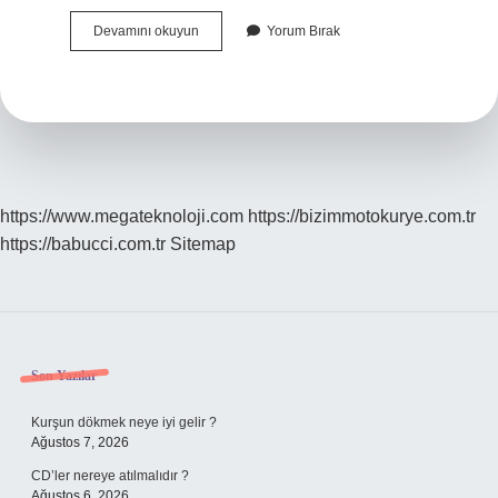
Marimba
Devamını okuyun
Yorum Bırak
Turkce
Ne
Demek
https://www.megateknoloji.com
https://bizimmotokurye.com.tr
https://babucci.com.tr
Sitemap
Sidebar
Son Yazılar
Kurşun dökmek neye iyi gelir ?
Ağustos 7, 2026
CD’ler nereye atılmalıdır ?
Ağustos 6, 2026