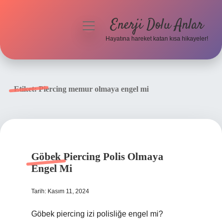
Enerji Dolu Anlar
menüyü
aç
Hayatına hareket katan kısa hikayeler!
Anasayfa
Gizlilik Politikası
Etiket:
Piercing memur olmaya engel mi
Yasal Uyarı
Hakkımızda
Göbek Piercing Polis Olmaya
Engel Mi
Tarih: Kasım 11, 2024
Göbek piercing izi polisliğe engel mi?