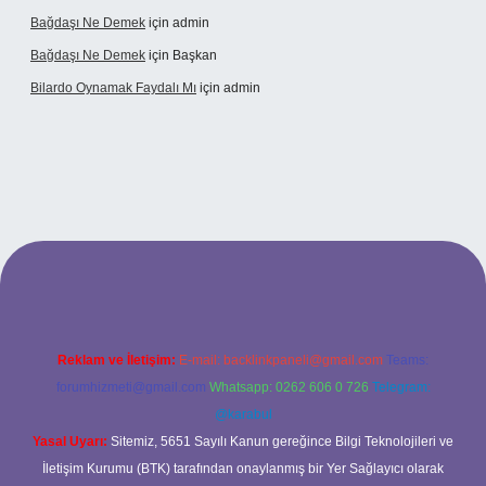
Bağdaşı Ne Demek
için
admin
Bağdaşı Ne Demek
için
Başkan
Bilardo Oynamak Faydalı Mı
için
admin
lbet bahis sitesi
Reklam ve İletişim:
E-mail:
backlinkpaneli@gmail.com
Teams:
forumhizmeti@gmail.com
Whatsapp: 0262 606 0 726
Telegram:
@karabul
Yasal Uyarı:
Sitemiz, 5651 Sayılı Kanun gereğince Bilgi Teknolojileri ve
İletişim Kurumu (BTK) tarafından onaylanmış bir Yer Sağlayıcı olarak