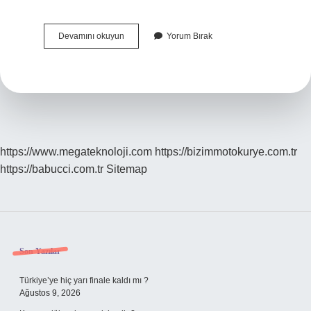
Göbek
Devamını okuyun
Yorum Bırak
Piercing
Polis
Olmaya
Engel
Mi
https://www.megateknoloji.com
https://bizimmotokurye.com.tr
https://babucci.com.tr
Sitemap
Sidebar
Son Yazılar
Türkiye’ye hiç yarı finale kaldı mı ?
Ağustos 9, 2026