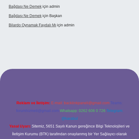
Bağdaşı Ne Demek
için
admin
Bağdaşı Ne Demek
için
Başkan
Bilardo Oynamak Faydalı Mı
için
admin
ilbet bahis sitesi
Reklam ve İletişim:
E-mail:
backlinkpaneli@gmail.com
Teams:
forumhizmeti@gmail.com
Whatsapp: 0262 606 0 726
Telegram:
@karabul
Yasal Uyarı:
Sitemiz, 5651 Sayılı Kanun gereğince Bilgi Teknolojileri ve
İletişim Kurumu (BTK) tarafından onaylanmış bir Yer Sağlayıcı olarak