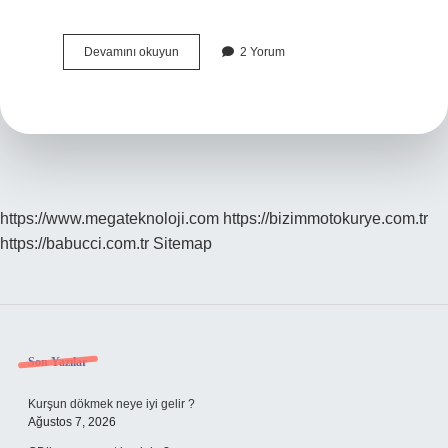
Ahameniş
Devamını okuyun
2 Yorum
Imparatorluğu
Hangi
Millet
https://www.megateknoloji.com
https://bizimmotokurye.com.tr
https://babucci.com.tr
Sitemap
Sidebar
Son Yazılar
Kurşun dökmek neye iyi gelir ?
Ağustos 7, 2026