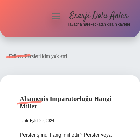
Enerji Dolu Anlar
menüyü
aç
Hayatına hareket katan kısa hikayeler!
Anasayfa
Gizlilik Politikası
Etiket:
Persleri kim yok etti
Yasal Uyarı
Hakkımızda
Ahameniş Imparatorluğu Hangi
Millet
Tarih: Eylül 29, 2024
Persler şimdi hangi millettir? Persler veya