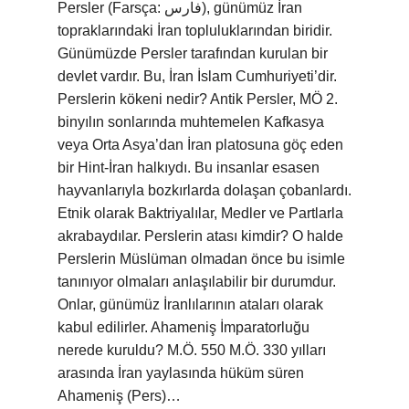
Persler (Farsça: فارس), günümüz İran
topraklarındaki İran topluluklarından biridir.
Günümüzde Persler tarafından kurulan bir
devlet vardır. Bu, İran İslam Cumhuriyeti’dir.
Perslerin kökeni nedir? Antik Persler, MÖ 2.
binyılın sonlarında muhtemelen Kafkasya
veya Orta Asya’dan İran platosuna göç eden
bir Hint-İran halkıydı. Bu insanlar esasen
hayvanlarıyla bozkırlarda dolaşan çobanlardı.
Etnik olarak Baktriyalılar, Medler ve Partlarla
akrabaydılar. Perslerin atası kimdir? O halde
Perslerin Müslüman olmadan önce bu isimle
tanınıyor olmaları anlaşılabilir bir durumdur.
Onlar, günümüz İranlılarının ataları olarak
kabul edilirler. Ahameniş İmparatorluğu
nerede kuruldu? M.Ö. 550 M.Ö. 330 yılları
arasında İran yaylasında hüküm süren
Ahameniş (Pers)…