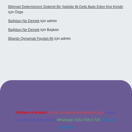
Bilimsel Determinizm Sistemli Bir Şekilde Ilk Defa Ifade Eden Kişi Kimdir
için
Özge
Bağdaşı Ne Demek
için
admin
Bağdaşı Ne Demek
için
Başkan
Bilardo Oynamak Faydalı Mı
için
admin
lbet bahis sitesi
Reklam ve İletişim:
E-mail:
backlinkpaneli@gmail.com
Teams:
forumhizmeti@gmail.com
Whatsapp: 0262 606 0 726
Telegram:
@karabul