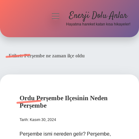
Enerji Dolu Anlar
menüyü
aç
Hayatına hareket katan kısa hikayeler!
Anasayfa
Gizlilik Politikası
Etiket:
Perşembe ne zaman ilçe oldu
Yasal Uyarı
Hakkımızda
Ordu Perşembe Ilçesinin Neden
Perşembe
Tarih: Kasım 30, 2024
Perşembe ismi nereden gelir? Perşembe,