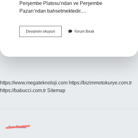
Perşembe Platosu’ndan ve Perşembe
Pazarı’ndan bahsetmektedir.…
Ordu
Devamını okuyun
Yorum Bırak
Perşembe
Ilçesinin
Neden
Perşembe
https://www.megateknoloji.com
https://bizimmotokurye.com.tr
https://babucci.com.tr
Sitemap
Sidebar
Son Yazılar