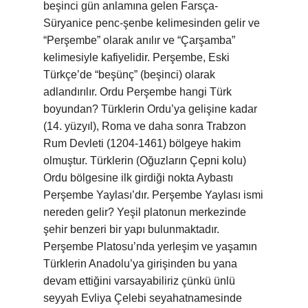
beşinci gün anlamına gelen Farsça-
Süryanice penc-şenbe kelimesinden gelir ve
“Perşembe” olarak anılır ve “Çarşamba”
kelimesiyle kafiyelidir. Perşembe, Eski
Türkçe’de “beşünç” (beşinci) olarak
adlandırılır. Ordu Perşembe hangi Türk
boyundan? Türklerin Ordu’ya gelişine kadar
(14. yüzyıl), Roma ve daha sonra Trabzon
Rum Devleti (1204-1461) bölgeye hakim
olmuştur. Türklerin (Oğuzların Çepni kolu)
Ordu bölgesine ilk girdiği nokta Aybastı
Perşembe Yaylası’dır. Perşembe Yaylası ismi
nereden gelir? Yeşil platonun merkezinde
şehir benzeri bir yapı bulunmaktadır.
Perşembe Platosu’nda yerleşim ve yaşamın
Türklerin Anadolu’ya girişinden bu yana
devam ettiğini varsayabiliriz çünkü ünlü
seyyah Evliya Çelebi seyahatnamesinde