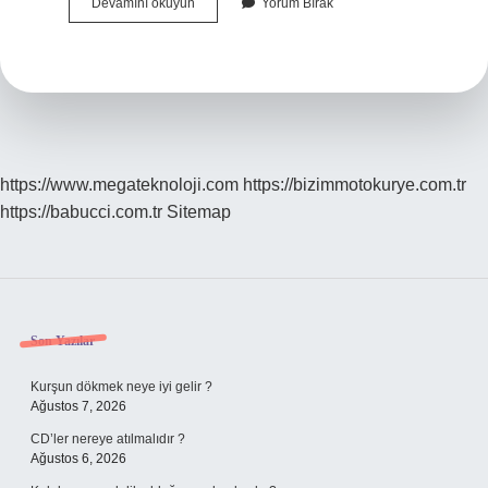
Pasif
Devamını okuyun
Yorum Bırak
Ayak
Izi
Ne
Demek
https://www.megateknoloji.com
https://bizimmotokurye.com.tr
https://babucci.com.tr
Sitemap
Sidebar
Son Yazılar
Kurşun dökmek neye iyi gelir ?
Ağustos 7, 2026
CD’ler nereye atılmalıdır ?
Ağustos 6, 2026