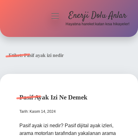
Enerji Dolu Anlar
menüyü
aç
Hayatına hareket katan kısa hikayeler!
Anasayfa
Gizlilik Politikası
Etiket:
Pasif ayak izi nedir
Yasal Uyarı
Hakkımızda
Pasif Ayak Izi Ne Demek
Tarih: Kasım 14, 2024
Pasif ayak izi nedir? Pasif dijital ayak izleri,
arama motorları tarafından yakalanan arama