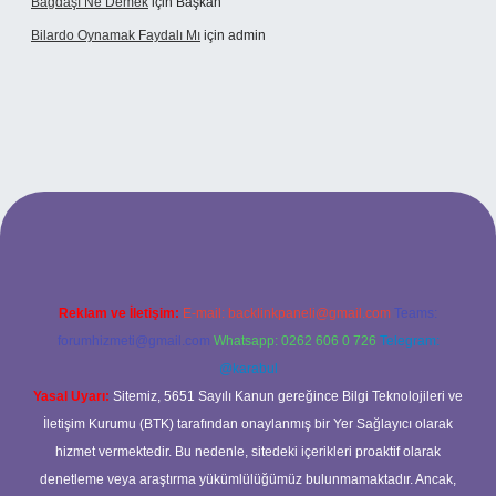
Bağdaşı Ne Demek
için
Başkan
Bilardo Oynamak Faydalı Mı
için
admin
ilbet bahis sitesi
Reklam ve İletişim:
E-mail:
backlinkpaneli@gmail.com
Teams:
forumhizmeti@gmail.com
Whatsapp: 0262 606 0 726
Telegram:
@karabul
Yasal Uyarı:
Sitemiz, 5651 Sayılı Kanun gereğince Bilgi Teknolojileri ve
İletişim Kurumu (BTK) tarafından onaylanmış bir Yer Sağlayıcı olarak
hizmet vermektedir. Bu nedenle, sitedeki içerikleri proaktif olarak
denetleme veya araştırma yükümlülüğümüz bulunmamaktadır. Ancak,