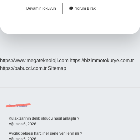
Şizoid
Devamını okuyun
Yorum Bırak
Kişilik
Bozukluğu
Nasıl
Anlaşılır
https://www.megateknoloji.com
https://bizimmotokurye.com.tr
https://babucci.com.tr
Sitemap
Sidebar
Son Yazılar
Kulak zarının delik olduğu nasıl anlaşılır ?
Ağustos 6, 2026
Avcılık belgesi harcı her sene yenilenir mi ?
Ağustos 5, 2026