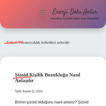
Enerji Dolu Anlar
menüyü
aç
Hayatına hareket katan kısa hikayeler!
Anasayfa
Gizlilik Politikası
Etiket:
Paranoyaklık belirtileri nelerdir
Yasal Uyarı
Hakkımızda
Şizoid Kişilik Bozukluğu Nasıl
Anlaşılır
Tarih: Kasım 11, 2024
Birinin şizoid olduğunu nasıl anlarız? Şizoid