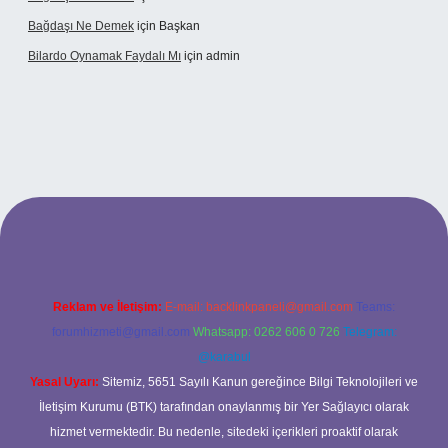
Bağdaşı Ne Demek
için
Başkan
Bilardo Oynamak Faydalı Mı
için
admin
lbet bahis sitesi
Reklam ve İletişim:
E-mail:
backlinkpaneli@gmail.com
Teams:
forumhizmeti@gmail.com
Whatsapp: 0262 606 0 726
Telegram:
@karabul
Yasal Uyarı:
Sitemiz, 5651 Sayılı Kanun gereğince Bilgi Teknolojileri ve
İletişim Kurumu (BTK) tarafından onaylanmış bir Yer Sağlayıcı olarak
hizmet vermektedir. Bu nedenle, sitedeki içerikleri proaktif olarak