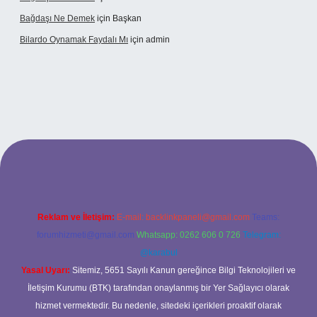
Bağdaşı Ne Demek
için
Başkan
Bilardo Oynamak Faydalı Mı
için
admin
ilbet bahis sitesi
Reklam ve İletişim:
E-mail:
backlinkpaneli@gmail.com
Teams:
forumhizmeti@gmail.com
Whatsapp: 0262 606 0 726
Telegram:
@karabul
Yasal Uyarı:
Sitemiz, 5651 Sayılı Kanun gereğince Bilgi Teknolojileri ve
İletişim Kurumu (BTK) tarafından onaylanmış bir Yer Sağlayıcı olarak
hizmet vermektedir. Bu nedenle, sitedeki içerikleri proaktif olarak