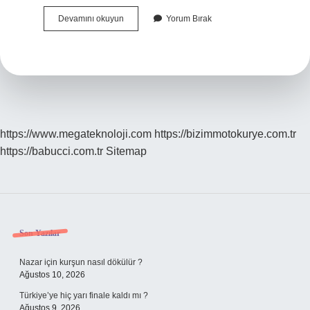
Pul
Devamını okuyun
Yorum Bırak
Koleksiyonu
Yapanlara
Ne
Denir
https://www.megateknoloji.com
https://bizimmotokurye.com.tr
https://babucci.com.tr
Sitemap
Sidebar
Son Yazılar
Nazar için kurşun nasıl dökülür ?
Ağustos 10, 2026
Türkiye’ye hiç yarı finale kaldı mı ?
Ağustos 9, 2026