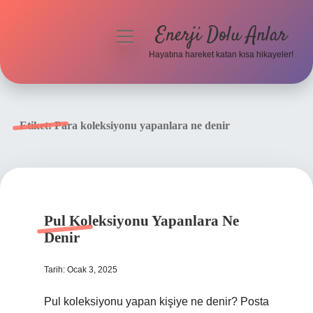
Enerji Dolu Anlar
menüyü
aç
Hayatına hareket katan kısa hikayeler!
Anasayfa
Gizlilik Politikası
Etiket:
Para koleksiyonu yapanlara ne denir
Yasal Uyarı
Hakkımızda
Pul Koleksiyonu Yapanlara Ne
Denir
Tarih: Ocak 3, 2025
Pul koleksiyonu yapan kişiye ne denir? Posta