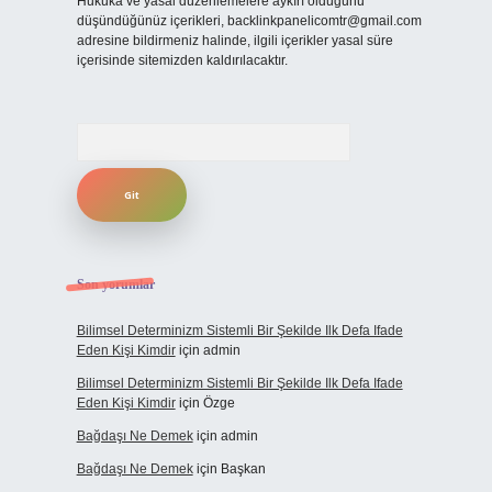
Hukuka ve yasal düzenlemelere aykırı olduğunu
düşündüğünüz içerikleri,
backlinkpanelicomtr@gmail.com
adresine bildirmeniz halinde, ilgili içerikler yasal süre
içerisinde sitemizden kaldırılacaktır.
Arama
Son yorumlar
Bilimsel Determinizm Sistemli Bir Şekilde Ilk Defa Ifade
Eden Kişi Kimdir
için
admin
Bilimsel Determinizm Sistemli Bir Şekilde Ilk Defa Ifade
Eden Kişi Kimdir
için
Özge
Bağdaşı Ne Demek
için
admin
Bağdaşı Ne Demek
için
Başkan